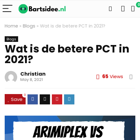
0
Home
»
Blogs
»
Wat is de betere PCT in 2021?
Blogs
Wat is de betere PCT in
2021?
Christian
65
Views
May 8, 2021
0
Save