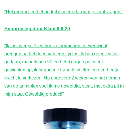
“Het product en het bedrijf is meer dan wat je kunt vragen.”
Beoordeling door
Klant
8-9-20
“Ik las over pct’s en hoe ze hormonen in evenwicht
brengen na het doen van een cyclus. Ik heb geen cyclus
gedaan, maar ik ben 51 en hef 6 dagen per week
gewichten op, ik begon me traag te voelen en een beetje
kracht te verliezen. Na ongeveer 2 weken van het nemen
van de arimiplex voel ik me geweldig, sterk, met extra pit in
mijn stap. Geweldig product!”