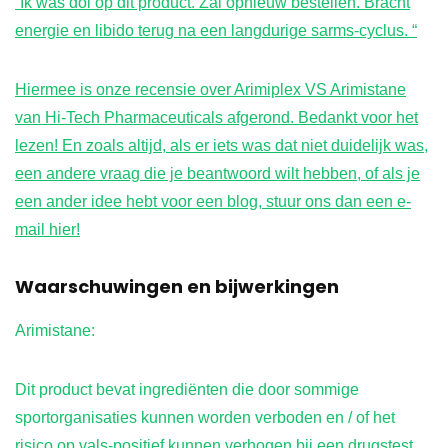
“Ik was dol op dit product. Zal opnieuw bestellen. Bracht
energie en libido terug na een langdurige sarms-cyclus. “
Hiermee is onze recensie over Arimiplex VS Arimistane
van Hi-Tech Pharmaceuticals afgerond. Bedankt voor het
lezen! En zoals altijd, als er iets was dat niet duidelijk was,
een andere vraag die je beantwoord wilt hebben, of als je
een ander idee hebt voor een blog, stuur ons dan een e-
mail
hier
!
Waarschuwingen en bijwerkingen
Arimistane:
Dit product bevat ingrediënten die door sommige
sportorganisaties kunnen worden verboden en / of het
risico op vals-positief kunnen verhogen bij een drugstest.