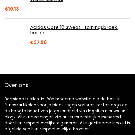
€
10.13
Adidas Core 18 Sweat Trainingsbroek,
heren
€
37.90
Over ons
Bartsidee is alles-in-één moderne website die de beste
fitnessartikelen voor je biedt tegen verloren kosten en je op
de hoogte houdt van je gezondheid via dagelijks nieuws en
blogs. Alle afbeeldingen zijn auteursrechtelijk beschermd
door hun respectievelijke eigenaren. Alle geciteerde inhoud is
afgeleid van hun respectievelijke bronnen.