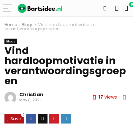
0
Home
»
Blogs
»
Vind hardloopmotivatie in
verantwoordingsgroepen
Blogs
Vind
hardloopmotivatie in
verantwoordingsgroep
en
Christian
17
Views
May 8, 2021
0
Save