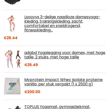
Lsooyys 3-delige naadloze damesyoga-
kleding, trainingskleding, zacht,
comfortabel en sneldrogend,
fitnesskleding…
€
26.44
adgbd Yogalegging voor dames, met hoge
taille, 2 stuks, met hoge taille
€
25.49
Myprotein Impact Whey Isolate proteïne
vanilla, per stuk verpakt (1 x 2500 g)
€
200.00
TOPLUS Yogamat, gymnastiekmat,