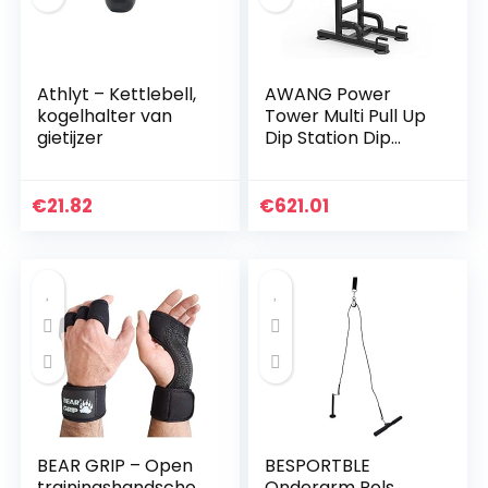
Athlyt – Kettlebell,
AWANG Power
kogelhalter van
Tower Multi Pull Up
gietijzer
Dip Station Dip
Stand, In hoogte
Verstelbare Pull Up
Bar Workout Dip
€
21.82
€
621.01
Station voor Thuis…
BEAR GRIP – Open
BESPORTBLE
trainingshandscho
Onderarm Pols