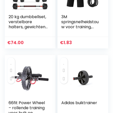
20 kg dumbbellset,
3M
verstelbare
springsnelheidstou
halters, gewichten,
w voor training,
set voor training
sporttraining,
thuis en in de
oefeningen, fitness,
sportschool.
boksen, afvallen,
€
74.00
€
1.83
gewicht calorieën,
zwart, 7…
66fit Power Wheel
Adidas buiktrainer
– rollende training
voor buik en