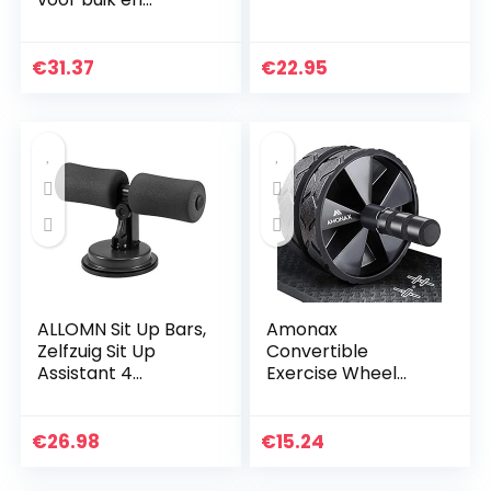
midden van het
lichaam
€
31.37
€
22.95
ALLOMN Sit Up Bars,
Amonax
Zelfzuig Sit Up
Convertible
Assistant 4
Exercise Wheel
Hoogtemodi
Roller Buikroller Ab
Verstelbare Fitness
Wheel Ab Roller
Stand,
met Grote Kniemat
€
26.98
€
15.24
Fitnessapparatuur
voor
Krachttraining…
Buikspiertraining…