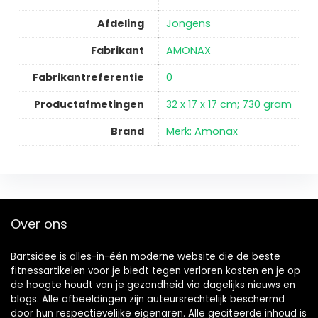
Afdeling
Jongens
Fabrikant
AMONAX
Fabrikantreferentie
0
Productafmetingen
32 x 17 x 17 cm; 730 gram
Brand
Merk: Amonax
Over ons
Bartsidee is alles-in-één moderne website die de beste
fitnessartikelen voor je biedt tegen verloren kosten en je op
de hoogte houdt van je gezondheid via dagelijks nieuws en
blogs. Alle afbeeldingen zijn auteursrechtelijk beschermd
door hun respectievelijke eigenaren. Alle geciteerde inhoud is