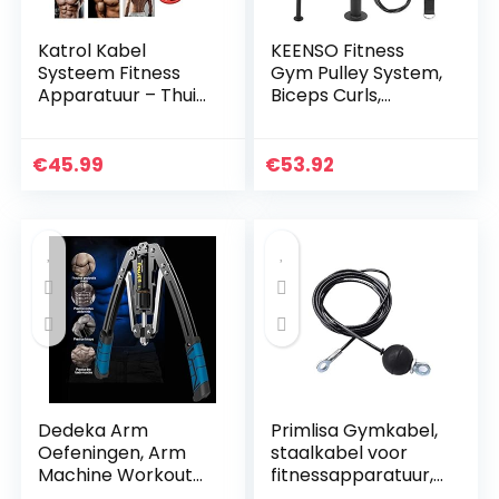
Katrol Kabel
KEENSO Fitness
Systeem Fitness
Gym Pulley System,
Apparatuur – Thuis
Biceps Curls,
Indoor Apparatuur
Triceps Extensions
voor krachttraining
Fitness Gym
Armmachines
Workout, Pols
€
45.99
€
53.92
Roller Trainer Arm…
Dedeka Arm
Primlisa Gymkabel,
Oefeningen, Arm
staalkabel voor
Machine Workout
fitnessapparatuur,
Systeem, 4 In 1
fitnesskabel,