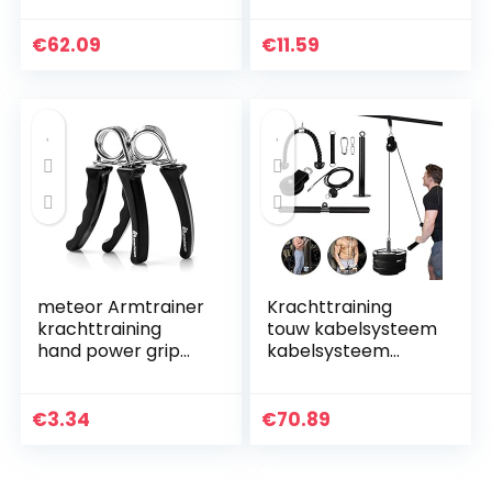
Power Twister
staalkabel,
Borst Expander
draadkabel met
€
62.09
€
11.59
Verstelbare
zwaartekrachtkog
Sterkte Trainer
el voor…
Pull…
meteor Armtrainer
Krachttraining
krachttraining
touw kabelsysteem
hand power grip
kabelsysteem
exerciser
fitness riemschijf
onderarm
kabelsysteem
krachttraining
machine 2
€
3.34
€
70.89
zware grip fitness
trainingsmodi en
accessoires
afneembare…