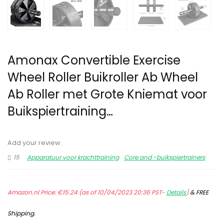
Amonax Convertible Exercise
Wheel Roller Buikroller Ab Wheel
Ab Roller met Grote Kniemat voor
Buikspiertraining…
Add your review
15
Apparatuur voor krachttraining
Core and -buikspiertrainers
Amazon.nl Price:
€
15.24
(as of 10/04/2023 20:36 PST-
Details
)
&
FREE
Shipping
.