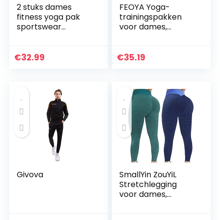
2 stuks dames
FEOYA Yoga-
fitness yoga pak
trainingspakken
sportswear
voor dames,
joggingbroek pak
naadloze 2-delige
gevoerde beha
outfits, fitness,
gym push-up
workout, sport,
€
32.99
€
35.19
oefening leggings
beha, leggings, set,
pak vrouwen
stretch…
home…
Givova
SmallYin ZouYiL
Stretchlegging
voor dames,
compressie,
sportlegging,