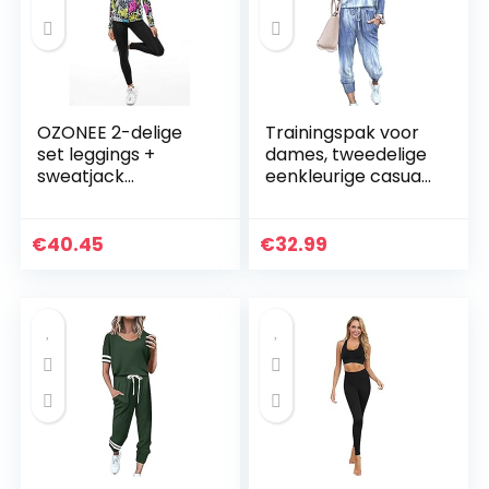
OZONEE 2-delige
Trainingspak voor
set leggings +
dames, tweedelige
sweatjack
eenkleurige casual
joggingpak
top met lange
sportleggings
mouwen en
joggingpak
sportswear
€
40.45
€
32.99
trainingspak
sportpak
vrijetijdspak…