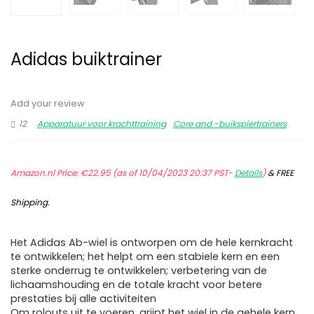
Adidas buiktrainer
Add your review
12
Apparatuur voor krachttraining
Core and -buikspiertrainers
Amazon.nl Price:
€
22.95
(as of 10/04/2023 20:37 PST-
Details
)
&
FREE
Shipping
.
Het Adidas Ab-wiel is ontworpen om de hele kernkracht
te ontwikkelen; het helpt om een stabiele kern en een
sterke onderrug te ontwikkelen; verbetering van de
lichaamshouding en de totale kracht voor betere
prestaties bij alle activiteiten
Om rolouts uit te voeren, grijpt het wiel in de gehele kern