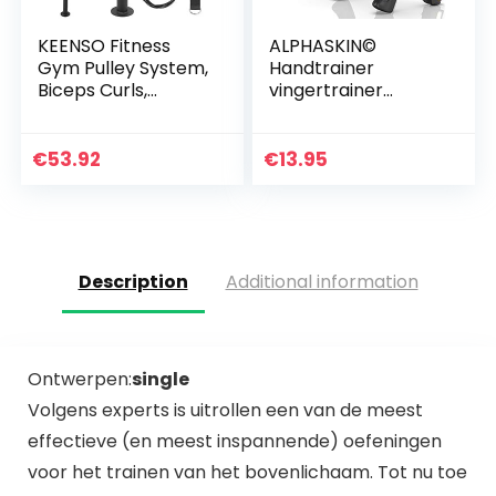
KEENSO Fitness
ALPHASKIN©
Gym Pulley System,
Handtrainer
Biceps Curls,
vingertrainer
Triceps Extensions
gripkrachttrainer |
Fitness Gym
set van 2 of 5 set |
Workout, Pols
onderarmtrainer
€
53.92
€
13.95
Roller Trainer Arm…
vingerhalter…
Description
Additional information
Ontwerpen:
single
Volgens experts is uitrollen een van de meest
effectieve (en meest inspannende) oefeningen
voor het trainen van het bovenlichaam. Tot nu toe