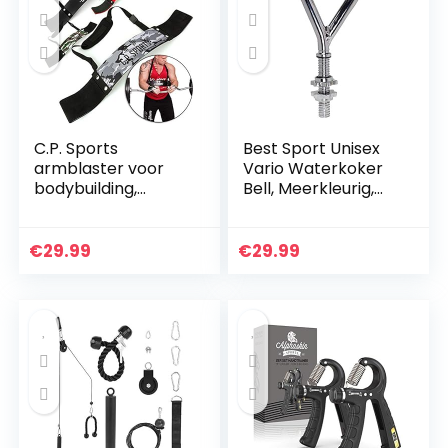
C.P. Sports
Best Sport Unisex
armblaster voor
Vario Waterkoker
bodybuilding,
Bell, Meerkleurig,
krachtsport en
Medium
gewichtheffen,
bicepstrainer,
€
29.99
€
29.99
triceps-bomber