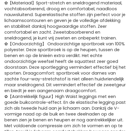
✿【Materiaal】Sport-stretch en sneldrogend materiaal,
vochtabsorberend, droog en comfortabel, naadloos
nauwsluitend. Superelastische stoffen zijn perfect voor je
lichaamscontouren en geven je de volledige afdekking
en stabiliteit dankzij hoogwaardige stoffen. Zeer
comfortabel en zacht. Zweetabsorberend en
sneldrogend, je kunt vrij zweten en onbeperkt trainen.
✿【Ondoorzichtig】 Ondoorzichtige sportbroek van 100%
polyester. Deze sportbroek is op de heupen, tussen de
benen en op de knieën extra verdikt. Het echte
ondoorzichtige weefsel heeft de squattest zeer goed
doorstaan. Deze sportlegging vermindert effectief bij het
sporten. Draagcomfort: sportbroek voor dames van
zachte four-way-stretchstof is niet alleen huidvriendelijk
maar sneldrogend. Dit vermindert effectief de zweetgeur
en biedt je een aangenaam draagcomfort.
✿【Aantrekkelijk figuur】High Waist leggings met een
goede buikcontrole-effect. En de elastische legging past
zich als tweede huid aan je lichaam aan. Dankzij de V-
vormige naad op de buik en twee deelnaden op de
benen zien je benen en heupen er nog aantrekkelijker uit.
Met voldoende compressie om zich te vormen en op te