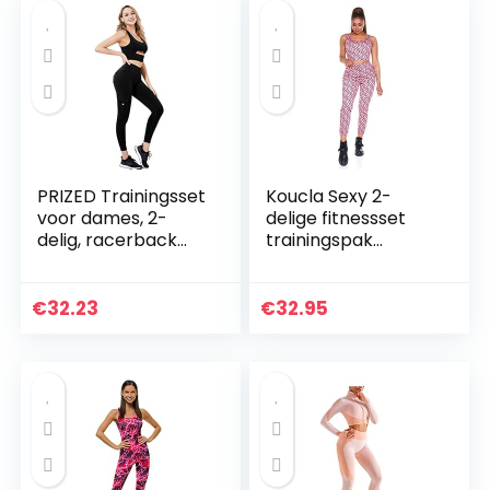
PRIZED Trainingsset
Koucla Sexy 2-
voor dames, 2-
delige fitnessset
delig, racerback
trainingspak
rits aan de
joggingpak broek
voorkant
en crop top
sportbeha en hoge
€
32.23
€
32.95
taille legging met
zakken yoga…