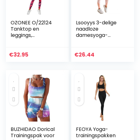
OZONEE O/22124
Lsooyys 3-delige
Tanktop en
naadloze
leggings,
damesyoga-
joggingpak,
kleding,
trainingspak,
trainingskleding,
sportlegging,
zacht, comfortabel
€
32.95
€
26.44
sportpak,
en sneldrogend,
vrijetijdspak,
fitnesskleding…
sportpak, huispak…
BUZHIDAO Dorical
FEOYA Yoga-
Trainingspak voor
trainingspakken