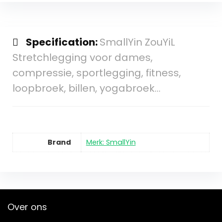
Specification:
SmallYin ZouYiL
Stretchlegging voor dames,
compressie, sportlegging, fitness,
loopbroek, billen, yogabroek…
Brand
Merk: SmallYin
Over ons