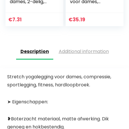
dames, 2-delig,
voor dames,
met ribbels,
naadloze 2-delige
stretchy sportpak,
outfits, fitness,
top + hoge taille,
workout, sport,
€
7.31
€
35.19
yogashorts…
beha, leggings, set,
stretch…
Description
Additional information
Stretch yogalegging voor dames, compressie,
sportlegging, fitness, hardloopbroek.
➤ Eigenschappen:
❥Boterzacht materiaal, matte afwerking. Dik
genoeg en hokbestendig.