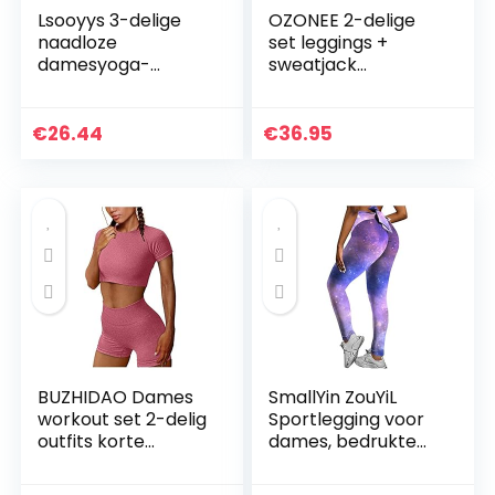
Lsooyys 3-delige
OZONEE 2-delige
naadloze
set leggings +
damesyoga-
sweatjack
kleding,
joggingpak
trainingskleding,
sportleggings
zacht, comfortabel
joggingpak
€
26.44
€
36.95
en sneldrogend,
trainingspak
fitnesskleding…
sportpak
vrijetijdspak…
BUZHIDAO Dames
SmallYin ZouYiL
workout set 2-delig
Sportlegging voor
outfits korte
dames, bedrukte
mouwen naadloze
fitnessbroek, hoge
fitnesstop + hoge
taille, sportbroek,