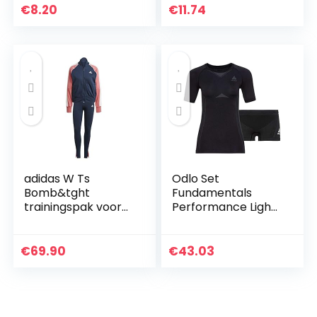
taille yoga shorts
gym, leggings,
€
8.20
€
11.74
trainingspak sets…
sportbroek…
adidas W Ts
Odlo Set
Bomb&tght
Fundamentals
trainingspak voor
Performance Light
dames
dames baselayer
set
€
69.90
€
43.03