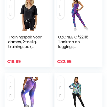
Trainingspak voor
OZONEE O/22118
dames, 2-delig,
Tanktop en
trainingspak,
leggings,
fitness, yogaset,
joggingpak,
ribbed, stretchy
trainingspak,
sportpak, top +
sportlegging,
€
19.99
€
32.95
leggings…
sportpak,
vrijetijdspak,
sportpak, huispak…