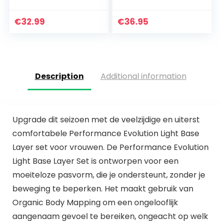
joggingbroek pak
joggingpak
gevoerde beha
sportleggings
gym push-up
joggingpak
€
32.99
€
36.95
oefening leggings
trainingspak
pak vrouwen
sportpak
home…
vrijetijdspak…
Description
Additional information
Upgrade dit seizoen met de veelzijdige en uiterst
comfortabele Performance Evolution Light Base
Layer set voor vrouwen. De Performance Evolution
Light Base Layer Set is ontworpen voor een
moeiteloze pasvorm, die je ondersteunt, zonder je
beweging te beperken. Het maakt gebruik van
Organic Body Mapping om een ongelooflijk
aangenaam gevoel te bereiken, ongeacht op welk