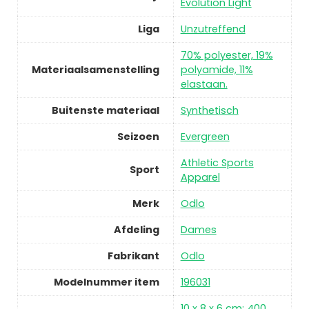
Evolution Light
Liga
Unzutreffend
70% polyester, 19%
Materiaalsamenstelling
polyamide, 11%
elastaan.
Buitenste materiaal
Synthetisch
Seizoen
Evergreen
Athletic Sports
Sport
Apparel
Merk
Odlo
Afdeling
Dames
Fabrikant
Odlo
Modelnummer item
196031
10 x 8 x 6 cm; 400