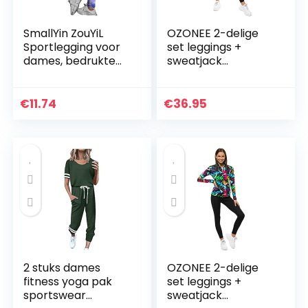
SmallYin ZouYiL
OZONEE 2-delige
Sportlegging voor
set leggings +
dames, bedrukte
sweatjack
fitnessbroek, hoge
joggingpak
taille, sportbroek,
sportleggings
gym, leggings,
joggingpak
€
11.74
€
36.95
sportbroek…
trainingspak
sportpak
vrijetijdspak…
2 stuks dames
OZONEE 2-delige
fitness yoga pak
set leggings +
sportswear
sweatjack