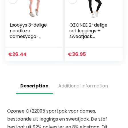
Lsooyys 3-delige
OZONEE 2-delige
naadloze
set leggings +
damesyoga-
sweatjack
kleding,
joggingpak
trainingskleding,
sportleggings
zacht, comfortabel
joggingpak
€
26.44
€
36.95
en sneldrogend,
trainingspak
fitnesskleding…
sportpak
vrijetijdspak…
Description
Additional information
Ozonee O/22095 sportpak voor dames,
bestaande uit leggings en sweatjack. De stof
bestaat uit 92% polyester en 8% elastaan. Dit