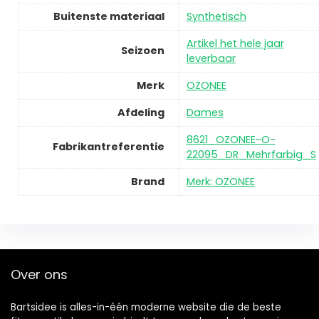
Buitenste materiaal
Synthetisch
Artikel het hele jaar
Seizoen
leverbaar
Merk
OZONEE
Afdeling
Dames
8621_OZONEE-O-
Fabrikantreferentie
22095_DR_Mehrfarbig_S
Brand
Merk: OZONEE
Over ons
Bartsidee is alles-in-één moderne website die de beste