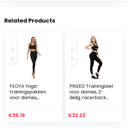
Related Products
FEOYA Yoga-
PRIZED Trainingsset
trainingspakken
voor dames, 2-
voor dames,
delig, racerback
naadloze 2-delige
rits aan de
outfits, fitness,
voorkant
workout, sport,
sportbeha en hoge
€
35.19
€
32.23
beha, leggings, set,
taille legging met
stretch…
zakken yoga…