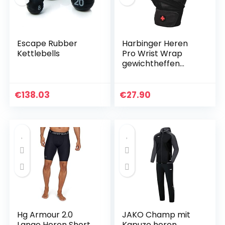
Escape Rubber
Harbinger Heren
Kettlebells
Pro Wrist Wrap
gewichtheffen
handschoenen
€
138.03
€
27.90
Hg Armour 2.0
JAKO Champ mit
Lange Heren Short
Kapuze heren