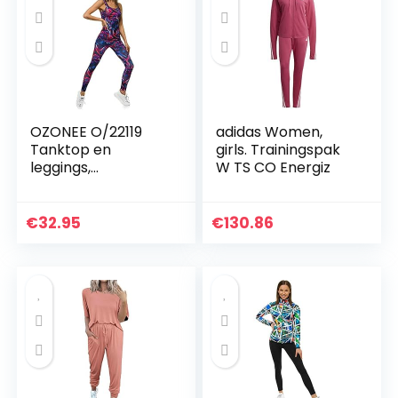
OZONEE O/22119
adidas Women,
Tanktop en
girls. Trainingspak
leggings,
W TS CO Energiz
joggingpak,
trainingspak,
sportlegging,
€
32.95
€
130.86
sportpak,
vrijetijdspak,
sportpak, huispak…