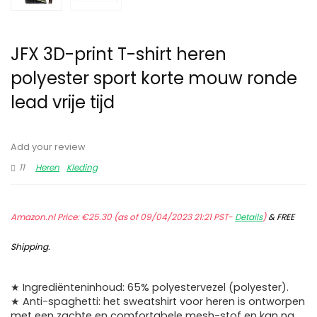
JFX 3D-print T-shirt heren
polyester sport korte mouw ronde
lead vrije tijd
Add your review
11
Heren
Kleding
Amazon.nl Price:
€
25.30
(as of 09/04/2023 21:21 PST-
Details
)
&
FREE
Shipping
.
★ Ingrediënteninhoud: 65% polyestervezel (polyester).
★ Anti-spaghetti: het sweatshirt voor heren is ontworpen
met een zachte en comfortabele mesh-stof en kan na