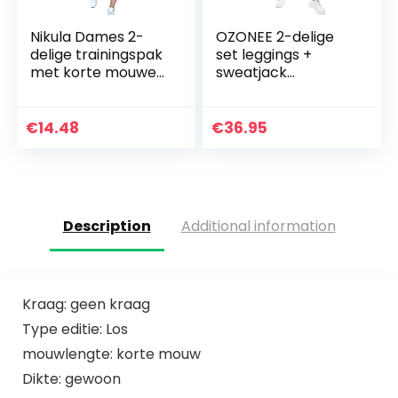
Nikula Dames 2-
OZONEE 2-delige
delige trainingspak
set leggings +
met korte mouwen
sweatjack
Loungewear Set
joggingpak
Plus Size Crew Neck
sportleggings
Sweatshirt en
joggingpak
€
14.48
€
36.95
trekkoord Baggy…
trainingspak
sportpak
vrijetijdspak…
Description
Additional information
Kraag: geen kraag
Type editie: Los
mouwlengte: korte mouw
Dikte: gewoon