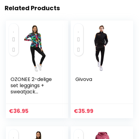
Related Products
OZONEE 2-delige
Givova
set leggings +
sweatjack
joggingpak
sportleggings
joggingpak
€
36.95
€
35.99
trainingspak
sportpak
vrijetijdspak…