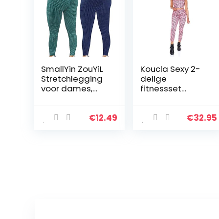
SmallYin ZouYiL
Koucla Sexy 2-
Stretchlegging
delige
voor dames,
fitnessset
compressie,
trainingspak
sportlegging,
joggingpak
fitness,
broek en crop
€
12.49
€
32.95
loopbroek, billen,
top
yogabroek…