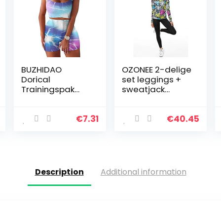
BUZHIDAO
OZONEE 2-delige
Dorical
set leggings +
Trainingspak
sweatjack
voor dames, 2-
joggingpak
delig, met
sportleggings
ribbels, stretchy
joggingpak
€
7.31
€
40.45
sportpak, top +
trainingspak
hoge taille,
sportpak
yogashorts…
vrijetijdspak…
Description
Additional information