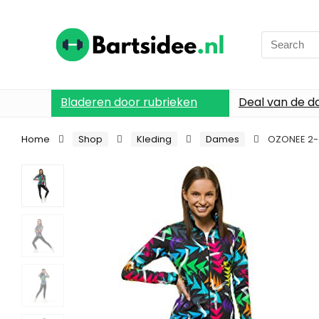
Search
for:
Bladeren door rubrieken
Deal van de d
Home
Shop
Kleding
Dames
OZONEE 2-d