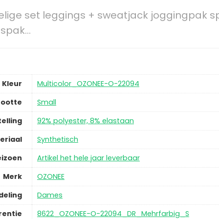
lige set leggings + sweatjack joggingpak s
jdspak…
Kleur
Multicolor_OZONEE-O-22094
ootte
Small
elling
92% polyester, 8% elastaan
eriaal
Synthetisch
eizoen
Artikel het hele jaar leverbaar
Merk
OZONEE
deling
Dames
rentie
8622_OZONEE-O-22094_DR_Mehrfarbig_S