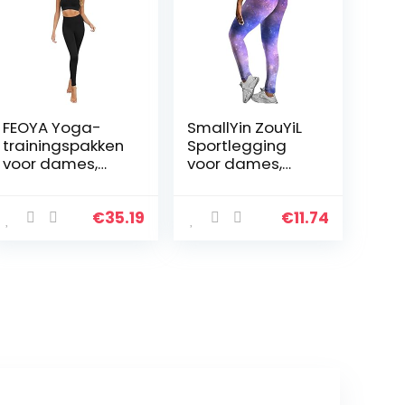
FEOYA Yoga-
SmallYin ZouYiL
trainingspakken
Sportlegging
voor dames,
voor dames,
naadloze 2-
bedrukte
delige outfits,
fitnessbroek,
fitness, workout,
hoge taille,
€
35.19
€
11.74
sport, beha,
sportbroek, gym,
leggings, set,
leggings,
stretch…
sportbroek…