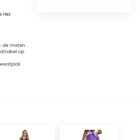
&
FREE
p: de maten
aattabel op
sweatjack