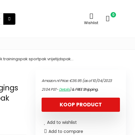
0
Wishlist
 trainingspak sportpak vrijetijdspak…
Amazon.nl Price:
€
36.95
(as of 10/04/2023
gings
21:04 PST-
Details
)
&
FREE Shipping
.
pak
KOOP PRODUCT
Add to wishlist
Add to compare