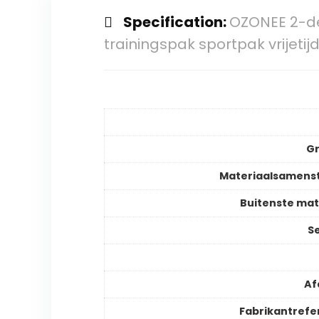
Specification:
OZONEE 2-de
trainingspak sportpak vrijeti
Gr
Materiaalsamenst
Buitenste mat
S
Af
Fabrikantrefe