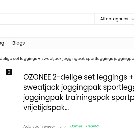
All categories
ag
Blogs
elige set leggings + sweatjack joggingpak sportleggings joggingpak
OZONEE 2-delige set leggings +
sweatjack joggingpak sportleg
joggingpak trainingspak sport
vrijetijdspak…
5
Dames
Kleding
Add your review