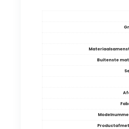
Gr
Materiaalsamenst
Buitenste mat
S
Af
Fab
Modelnummer
Productafmet