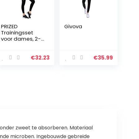
PRIZED
Givova
Trainingsset
voor dames, 2-
delig, racerback
rits aan de
voorkant
€
32.23
€
35.99
sportbeha en
hoge taille
legging met
zakken yoga…
t zonder zweet te absorberen. Materiaal
rende microben. Ingebouwde gebreide