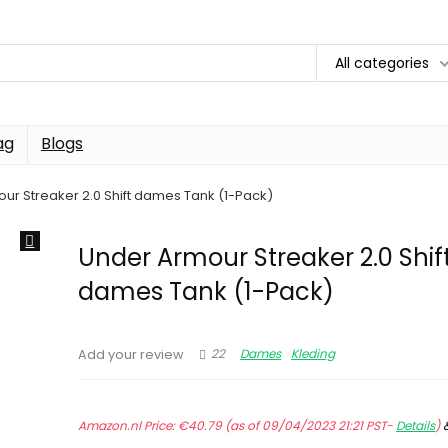
All categories
ag
Blogs
ur Streaker 2.0 Shift dames Tank (1-Pack)
Under Armour Streaker 2.0 Shif
dames Tank (1-Pack)
22
Dames
Kleding
Add your review
Amazon.nl Price:
€
40.79
(as of 09/04/2023 21:21 PST-
Details
)