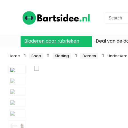
Search
for:
Bladeren door rubrieken
Deal van de d
Home
Shop
Kleding
Dames
Under Armo