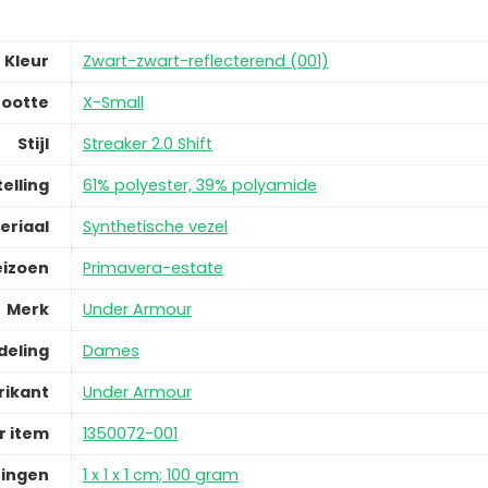
Kleur
Zwart-zwart-reflecterend (001)
ootte
X-Small
Stijl
Streaker 2.0 Shift
elling
61% polyester, 39% polyamide
eriaal
Synthetische vezel
eizoen
Primavera-estate
Merk
Under Armour
deling
Dames
rikant
Under Armour
 item
1350072-001
ingen
1 x 1 x 1 cm; 100 gram