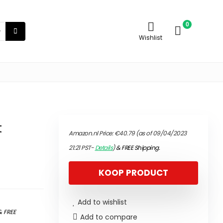
0
Wishlist
t
Amazon.nl Price:
€
40.79
(as of 09/04/2023
21:21 PST-
Details
)
&
FREE Shipping
.
KOOP PRODUCT
Add to wishlist
&
FREE
Add to compare