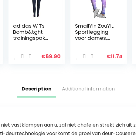
adidas W Ts
SmallYin ZouYiL
Bomb&tght
Sportlegging
trainingspak
voor dames,
voor dames
bedrukte
fitnessbroek,
hoge taille,
€
69.90
€
11.74
sportbroek, gym,
leggings,
sportbroek…
Description
Additional information
l niet vastklampen aan u, zal niet chafe en strekt zich ui
Anti-deurtechnologie voorkomt de groei van deur-Cause