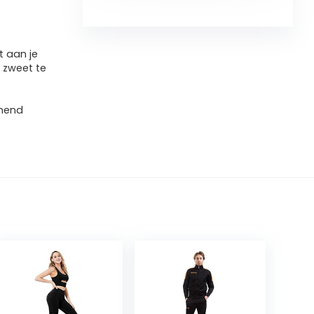
t aan je
r zweet te
emend