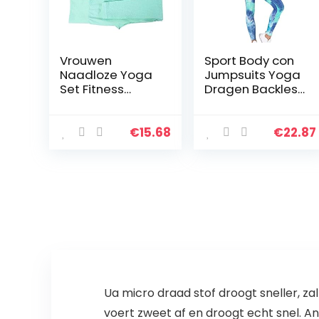
Vrouwen
Sport Body con
Naadloze Yoga
Jumpsuits Yoga
Set Fitness
Dragen Backless
Sportpakken
Fitness
Gym Kleding
Trainingspak
Fitness Lange
Workout Set
€
15.68
€
22.87
Mouw Crop
Racerback Sport
Shirts Hoge
BH en hoge
Taille Running
taille…
Leggings…
Ua micro draad stof droogt sneller, za
voert zweet af en droogt echt snel. 