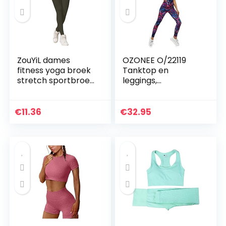
ZouYiL dames
OZONEE O/22119
fitness yoga broek
Tanktop en
stretch sportbroek
leggings,
workout scrunch
joggingpak,
butt lifting leggings
trainingspak,
in volledige lengte…
sportlegging,
€
11.36
€
32.95
sportpak,
vrijetijdspak,
sportpak, huispak…