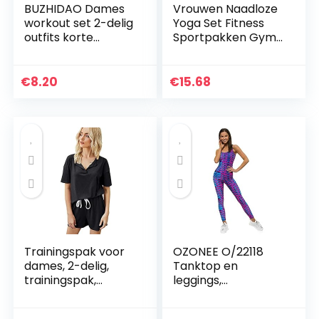
BUZHIDAO Dames
Vrouwen Naadloze
workout set 2-delig
Yoga Set Fitness
outfits korte
Sportpakken Gym
mouwen naadloze
Kleding Fitness
fitnesstop + hoge
Lange Mouw Crop
taille yoga shorts
Shirts Hoge Taille
€
8.20
€
15.68
trainingspak sets…
Running Leggings…
Trainingspak voor
OZONEE O/22118
dames, 2-delig,
Tanktop en
trainingspak,
leggings,
fitness, yogaset,
joggingpak,
ribbed, stretchy
trainingspak,