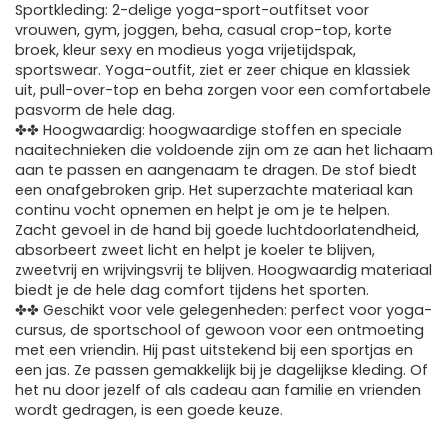
Sportkleding: 2-delige yoga-sport-outfitset voor
vrouwen, gym, joggen, beha, casual crop-top, korte
broek, kleur sexy en modieus yoga vrijetijdspak,
sportswear. Yoga-outfit, ziet er zeer chique en klassiek
uit, pull-over-top en beha zorgen voor een comfortabele
pasvorm de hele dag.
✤✤ Hoogwaardig: hoogwaardige stoffen en speciale
naaitechnieken die voldoende zijn om ze aan het lichaam
aan te passen en aangenaam te dragen. De stof biedt
een onafgebroken grip. Het superzachte materiaal kan
continu vocht opnemen en helpt je om je te helpen.
Zacht gevoel in de hand bij goede luchtdoorlatendheid,
absorbeert zweet licht en helpt je koeler te blijven,
zweetvrij en wrijvingsvrij te blijven. Hoogwaardig materiaal
biedt je de hele dag comfort tijdens het sporten.
✤✤ Geschikt voor vele gelegenheden: perfect voor yoga-
cursus, de sportschool of gewoon voor een ontmoeting
met een vriendin. Hij past uitstekend bij een sportjas en
een jas. Ze passen gemakkelijk bij je dagelijkse kleding. Of
het nu door jezelf of als cadeau aan familie en vrienden
wordt gedragen, is een goede keuze.