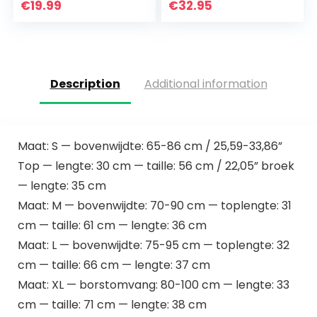
sportpak, top +
sportlegging,
€
19.99
€
32.95
leggings…
sportpak,
vrijetijdspak,
sportpak, huispak…
Description
Additional information
Maat: S — bovenwijdte: 65-86 cm / 25,59-33,86”
Top — lengte: 30 cm — taille: 56 cm / 22,05” broek
— lengte: 35 cm
Maat: M — bovenwijdte: 70-90 cm — toplengte: 31
cm — taille: 61 cm — lengte: 36 cm
Maat: L — bovenwijdte: 75-95 cm — toplengte: 32
cm — taille: 66 cm — lengte: 37 cm
Maat: XL — borstomvang: 80-100 cm — lengte: 33
cm — taille: 71 cm — lengte: 38 cm