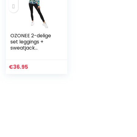
OZONEE 2-delige
set leggings +
sweatjack
joggingpak
sportleggings
joggingpak
€
36.95
trainingspak
sportpak
vrijetijdspak…