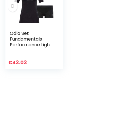
Odlo Set
Fundamentals
Performance Light
dames baselayer
set
€
43.03