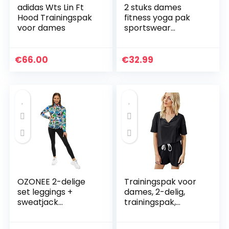
adidas Wts Lin Ft
2 stuks dames
Hood Trainingspak
fitness yoga pak
voor dames
sportswear
joggingbroek pak
gevoerde beha
gym push-up
€
66.00
€
32.99
oefening leggings
pak vrouwen
home…
OZONEE 2-delige
Trainingspak voor
set leggings +
dames, 2-delig,
sweatjack
trainingspak,
joggingpak
fitness, yogaset,
sportleggings
ribbed, stretchy