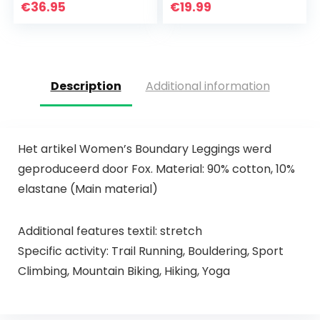
joggingpak
sportpak, top +
€
36.95
€
19.99
trainingspak
leggings…
sportpak
vrijetijdspak…
Description
Additional information
Het artikel Women’s Boundary Leggings werd
geproduceerd door Fox. Material: 90% cotton, 10%
elastane (Main material)
Additional features textil: stretch
Specific activity: Trail Running, Bouldering, Sport
Climbing, Mountain Biking, Hiking, Yoga