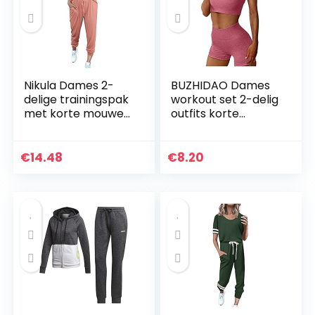
Nikula Dames 2-
BUZHIDAO Dames
delige trainingspak
workout set 2-delig
met korte mouwen
outfits korte
Loungewear Set
mouwen naadloze
Plus Size Crew Neck
fitnesstop + hoge
Sweatshirt en
taille yoga shorts
€
14.48
€
8.20
trekkoord Baggy…
trainingspak sets…