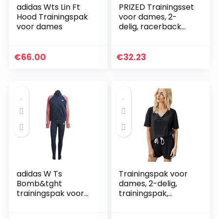
adidas Wts Lin Ft
PRIZED Trainingsset
Hood Trainingspak
voor dames, 2-
voor dames
delig, racerback
rits aan de
voorkant
sportbeha en hoge
€
66.00
€
32.23
taille legging met
zakken yoga…
adidas W Ts
Trainingspak voor
Bomb&tght
dames, 2-delig,
trainingspak voor
trainingspak,
dames
fitness, yogaset,
ribbed, stretchy