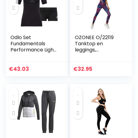
Odlo Set
OZONEE O/22119
Fundamentals
Tanktop en
Performance Light
leggings,
dames baselayer
joggingpak,
set
trainingspak,
sportlegging,
€
43.03
€
32.95
sportpak,
vrijetijdspak,
sportpak, huispak…