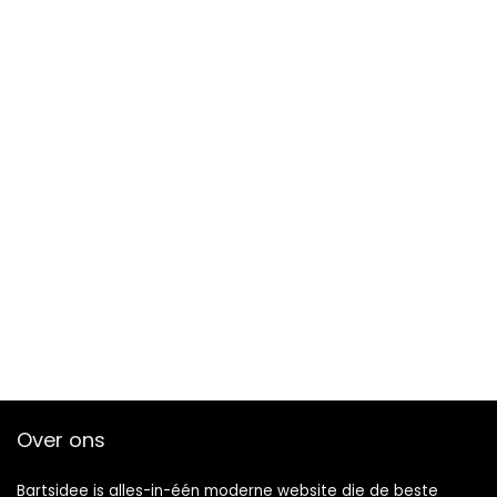
Over ons
Bartsidee is alles-in-één moderne website die de beste