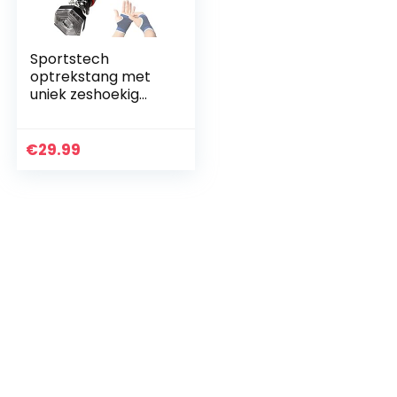
Sportstech
optrekstang met
uniek zeshoekig
systeem van
Sportstech KS200 –
met 3-laagse
€
29.99
bekleding,
veiligheidsspanners
, 6…