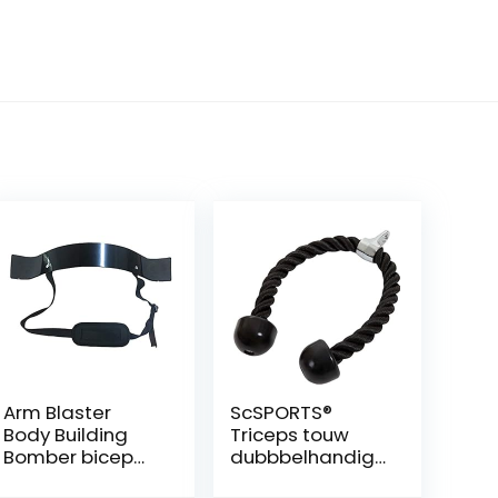
Arm Blaster
ScSPORTS®
Body Building
Triceps touw
Bomber bicep
dubbbelhandig,
lok tricep
Triceps rope,