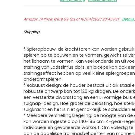
Amazon.nl Price:
€
169.99
(as of 10/04/2023 20:43 PST-
Details
Shipping
.
* Spieropbouw: de krachttoren kan worden gebrui
spieren op te bouwen en te vormen, gewicht te ver
het lichaam te vormen. Kan veel onderdelen uitvoe
training van Latissimus dorsi en biceps kan ook e
trainingseffect hebben op veel kleine spiergroepen
onderarmspieren.
* Robuust design: de houder bestaat uit dik staal e
robuuste ontwerp kan tot 120 kg dragen. De onder
een versterkte dwarsstang en een L-vormige buis e
zuignap-design. Hoe groter de belasting, hoe sterk
zuigkracht en het is niet gemakkelijk te schudden en
* Meerdere versnellingsregeling: de hoogte van de
kan worden ingesteld op 140-185 cm, 4-gear-regeli
individuele en gevarieerde workout. Om volledig te
aan de dagelijkse trainingsbehoeften van mannen