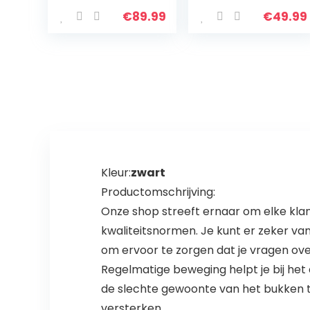
2m DIY Uitrusting
Kracht Training
met Handvatten
Apparaat Thuis
€
89.99
€
49.99
en Laadplaat
Fitness
voor…
Apparatuur
Kleur:
zwart
Productomschrijving:
Onze shop streeft ernaar om elke kla
kwaliteitsnormen. Je kunt er zeker van 
om ervoor te zorgen dat je vragen ov
Regelmatige beweging helpt je bij het 
de slechte gewoonte van het bukken t
versterken.