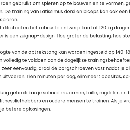
rden gebruikt om spieren op te bouwen en te vormen, gew
. De training van Latissimus dorsi en biceps kan ook een
spieren.
it dik staal en het robuuste ontwerp kan tot 120 kg drage
 is een zuignap-design. Hoe groter de belasting, hoe ster
oogte van de optrekstang kan worden ingesteld op 140-18
m volledig te voldoen aan de dagelijkse trainingsbehoef
e is zeer eenvoudig, draai de borgschroeven vast nadat je 
itvoeren. Tien minuten per dag, elimineert obesitas, spi
rig gebruik kan je schouders, armen, taille, rugdelen en 
itnessliefhebbers en oudere mensen te trainen. Als je v
 je betere oplossingen.