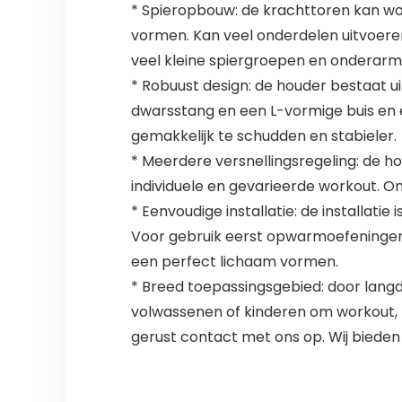
* Spieropbouw: de krachttoren kan wo
vormen. Kan veel onderdelen uitvoeren
veel kleine spiergroepen en onderarm
* Robuust design: de houder bestaat u
dwarsstang en een L-vormige buis en er
gemakkelijk te schudden en stabieler.
* Meerdere versnellingsregeling: de h
individuele en gevarieerde workout. O
* Eenvoudige installatie: de installati
Voor gebruik eerst opwarmoefeningen u
een perfect lichaam vormen.
* Breed toepassingsgebied: door langdu
volwassenen of kinderen om workout, f
gerust contact met ons op. Wij bieden