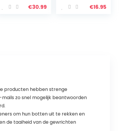
spieropbouw,
Met kunststof
robuust en
uiteinden, 68 cm
€
30.99
€
16.95
verstelbaar
lang, Voor
bodybuilding
krachtstation en
bicep isolator
fitness…
voor…
lle producten hebben strenge
e e-mails zo snel mogelijk beantwoorden
rd.
ieners om hun botten uit te rekken en
en de taaiheid van de gewrichten