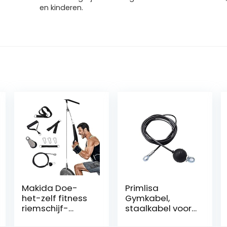
en kinderen.
Makida Doe-
Primlisa
het-zelf fitness
Gymkabel,
riemschijf-
staalkabel voor
kabelsysteem,
fitnessapparatu