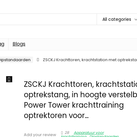
All categories
ag
Blogs
Dipstandaarden
ZSCKJ Krachttoren, krachtstation met optreksta
ZSCKJ Krachttoren, krachtstat
optrekstang, in hoogte verstel
Power Tower krachttraining
optrektoren voor…
28
Apparatuur voor
Add your review
krachttraining
Dipstandaarden