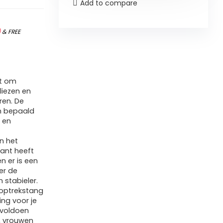
Add to compare
)
&
FREE
kt om
liezen en
ren. De
en bepaald
 en
n het
kant heeft
n er is een
er de
 stabieler.
 optrekstang
ng voor je
 voldoen
, vrouwen