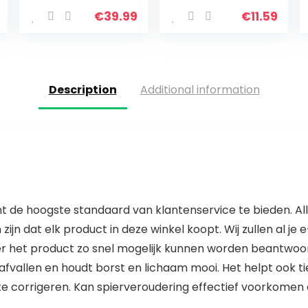
riemschijfsystee
ur, fitnesskabel,
m fitnessstudio,
staalkabel,
€
39.99
€
11.59
1,8 m biceps
draadkabel met
triceps
zwaartekrachtk
onderarm…
ogel voor…
Description
Additional information
nt de hoogste standaard van klantenservice te bieden. A
zijn dat elk product in deze winkel koopt. Wij zullen al j
er het product zo snel mogelijk kunnen worden beantwoo
afvallen en houdt borst en lichaam mooi. Het helpt ook t
e corrigeren. Kan spierveroudering effectief voorkomen 