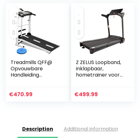
Treadmills QFF@
Z ZELUS Loopband,
Opvouwbare
inklapbaar,
Handleiding
hometrainer voor
Wandelen
looptraining met
Verstelbare
app-bediening, 12
Hoogte Helling Niet
programma’s
€
470.99
€
499.99
Gemotoriseerde
Mini Fitness
Wandelen…
Description
Additional information