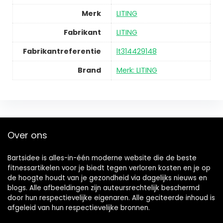
Merk
LITING
Fabrikant
LITING
Fabrikantreferentie
lt314429148
Brand
Merk: LITING
Over ons
Bartsidee is alles-in-één moderne website die de beste
fitnessartikelen voor je biedt tegen verloren kosten en je op
de hoogte houdt van je gezondheid via dagelijks nieuws en
blogs. Alle afbeeldingen zijn auteursrechtelijk beschermd
door hun respectievelijke eigenaren. Alle geciteerde inhoud is
afgeleid van hun respectievelijke bronnen.