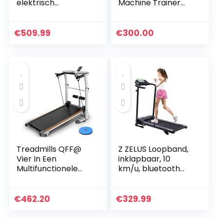
elektrisch
Machine Trainer
fitnessapparaat,
Apparatuur for
hometrainer,
Home Gym, 1.75HP
speedrunner met
met
€
509.99
€
300.00
app-besturing,
afstandsbediening
display, 12
Speaker…
programma…
Treadmills QFF@
Z ZELUS Loopband,
Vier In Een
inklapbaar, 10
Multifunctionele
km/u, bluetooth
Niet-elektrische
treadmill met 12
Pure Mechanische
programma’s,
Mini Vouwen
loopvlak, 100 x 36
€
462.20
€
329.99
Fitness Wandelen
cm, hometrainer…
Machine Pas…