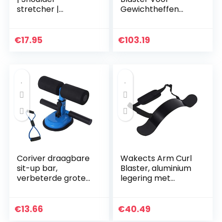
stretcher |
Gewichtheffen
Schouder pulley |
Biceps Blaster en
Met katrol | Voor
Biceps Curl
mobiliteit en
Ondersteuning
€
17.95
€
103.19
circulatie |
voor Bodybuilding
Gemakkelijk te…
Fire Team…
Coriver draagbare
Wakects Arm Curl
sit-up bar,
Blaster, aluminium
verbeterde grote
legering met
zuignappen
verstelbare riem
verstelbare sit-up
geweldig voor
bar assistent-
Bicep Body Building
€
13.66
€
40.49
apparaat met 8-
en spierkracht…