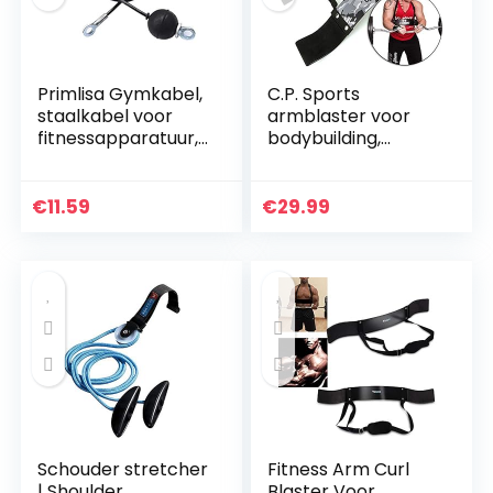
Primlisa Gymkabel,
C.P. Sports
staalkabel voor
armblaster voor
fitnessapparatuur,
bodybuilding,
fitnesskabel,
krachtsport en
staalkabel,
gewichtheffen,
draadkabel met
bicepstrainer,
€
11.59
€
29.99
zwaartekrachtkog
triceps-bomber
el voor…
Schouder stretcher
Fitness Arm Curl
| Shoulder
Blaster Voor