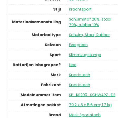
Stijl
Krachtsport.
Schuimstof 20%, staal
Materiaalsamenstelling
70%, rubber 10%
Materiaaltype
Schuim, Staal, Rubber
Seizoen
Evergreen
Sport
Klimmzugstange
Batterijen inbegrepen?
Nee
Merk
Sportstech
Fabrikant
Sportstech
Modelnummer item
SP_KS200_SCHWARZ_DE
Afmetingen pakket
70.2 x 6 x 5.6 cm; 1.7 kg
Brand
Merk: Sportstech