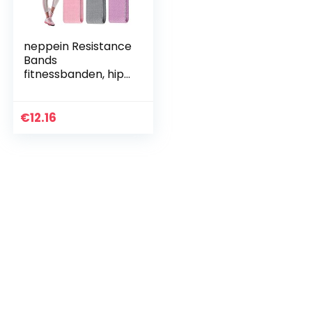
neppein Resistance
Bands
fitnessbanden, hip
weerstandsbanden
, sterke
rekbaarheid, 3
€
12.16
weerstandsniveaus,
antislip…