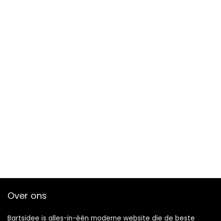
Over ons
Bartsidee is alles-in-één moderne website die de beste