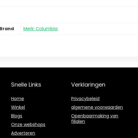
Brand
Merk: Columbia
Snelle Links
Verklaringen
Home
Privacybeleid
Winkel
algemene voorwaarden
Blogs
Openbaarmaking van
filialen
Onze webshops
Adverteren