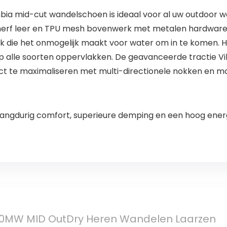
a mid-cut wandelschoen is ideaal voor al uw outdoor w
erf leer en TPU mesh bovenwerk met metalen hardware 
k die het onmogelijk maakt voor water om in te komen. H
 alle soorten oppervlakken. De geavanceerde tractie Vibr
ct te maximaliseren met multi-directionele nokken en mo
r langdurig comfort, superieure demping en een hoog en
00MW MID OutDry Heren Wandelen Laarzen