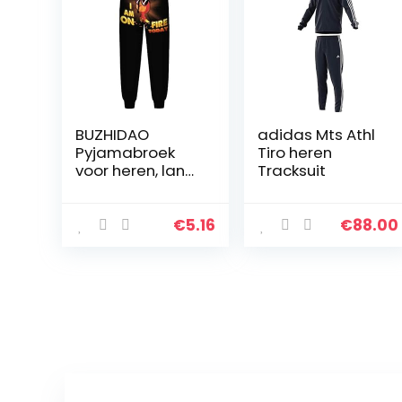
BUZHIDAO
adidas Mts Athl
Pyjamabroek
Tiro heren
voor heren, lang,
Tracksuit
slim
comfortabel,
met
€
5.16
€
88.00
kalkoenpatroon,
broek met
trekkoord,
vrijetijdsbroek…