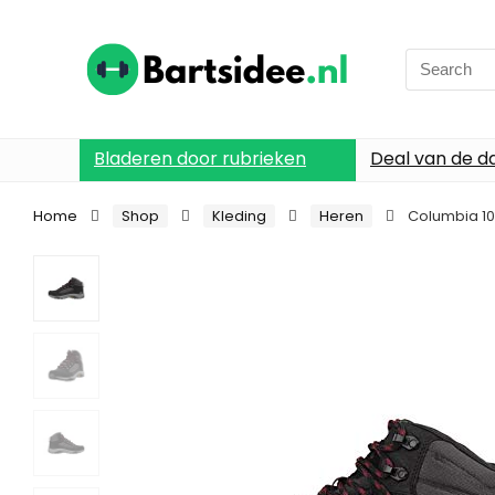
Search
for:
Bladeren door rubrieken
Deal van de d
Home
Shop
Kleding
Heren
Columbia 1