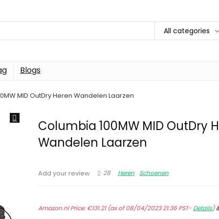
All categories
ag
Blogs
00MW MID OutDry Heren Wandelen Laarzen
Columbia 100MW MID OutDry 
Wandelen Laarzen
28
Heren
Schoenen
Add your review
Amazon.nl Price:
€
131.21
(as of 08/04/2023 21:36 PST-
Details
)