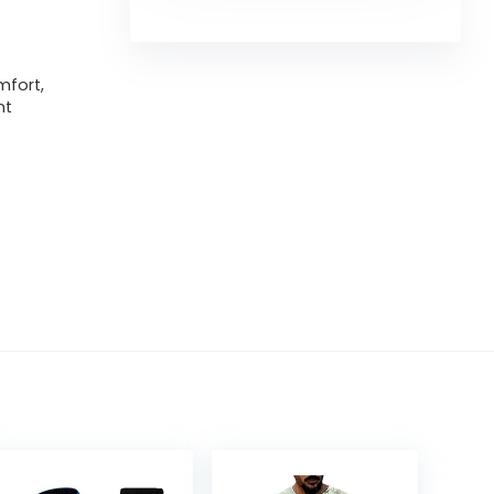
mfort,
nt