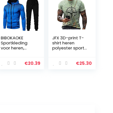
BIBOKAOKE
JFX 3D-print T-
Sportkleding
shirt heren
voor heren,
polyester sport
camouflage,
korte mouw
fitness,
ronde lead vrije
trainingspak,
tijd
€
20.39
€
25.30
sneldrogend,
wintersportswe
ar,
hardloopbroek…