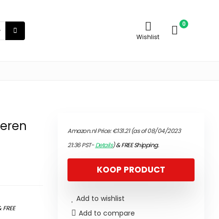
0
Wishlist
Heren
Amazon.nl Price:
€
131.21
(as of 08/04/2023
21:36 PST-
Details
)
&
FREE Shipping
.
KOOP PRODUCT
Add to wishlist
&
FREE
Add to compare