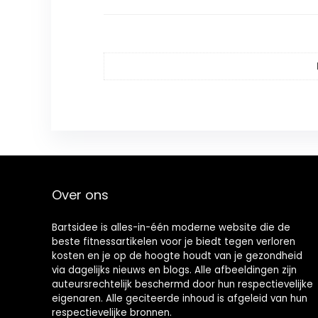
Over ons
Bartsidee is alles-in-één moderne website die de
beste fitnessartikelen voor je biedt tegen verloren
kosten en je op de hoogte houdt van je gezondheid
via dagelijks nieuws en blogs. Alle afbeeldingen zijn
auteursrechtelijk beschermd door hun respectievelijke
eigenaren. Alle geciteerde inhoud is afgeleid van hun
respectievelijke bronnen.