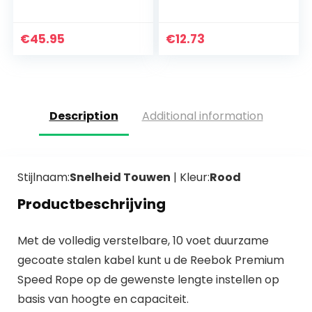
springtouw,
snelheidsspringtou
springtouw voor
w,Gewogen
double-unders,
draadloos
€
45.95
€
12.73
cross-training,
springtouw,Verwar
boksen, fitness…
ren gratis
touwloos…
Description
Additional information
Stijlnaam:
Snelheid Touwen
| Kleur:
Rood
Productbeschrijving
Met de volledig verstelbare, 10 voet duurzame
gecoate stalen kabel kunt u de Reebok Premium
Speed Rope op de gewenste lengte instellen op
basis van hoogte en capaciteit.