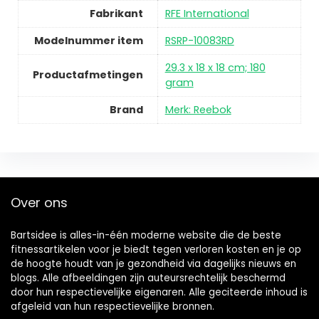
Fabrikant
RFE International
Modelnummer item
RSRP-10083RD
29.3 x 18 x 18 cm; 180
Productafmetingen
gram
Brand
Merk: Reebok
Over ons
Bartsidee is alles-in-één moderne website die de beste
fitnessartikelen voor je biedt tegen verloren kosten en je op
de hoogte houdt van je gezondheid via dagelijks nieuws en
blogs. Alle afbeeldingen zijn auteursrechtelijk beschermd
door hun respectievelijke eigenaren. Alle geciteerde inhoud is
afgeleid van hun respectievelijke bronnen.