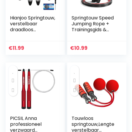
Hianjoo Springtouw,
Springtouw Speed
verstelbaar
Jumping Rope +
draadloos
Trainingsgids &
springtouw met
Reservekabel |
teller en
Lichte dunne
calorieteller buiten
staaldraad,
€
11.99
€
10.99
binnen touwloos
verstelbaar +
springtouw met…
Kogellagers…
PICSIL Anna
Touwloos
professioneel
springtouw,Lengte
verzwaard
verstelbaar