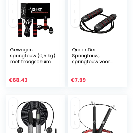
Gewogen
QueenDer
springtouw (0,5 kg)
Springtouw,
met traagschuim
springtouw voor
handgrepen en
volwassenen,
dikke
Speed Premium
snelheidskabel –
Rope met
€
68.43
€
7.99
voor
kogellagers en
fitnesstrainingen
anti-slip
thuis, cardio…
handgrepen, 3 m…