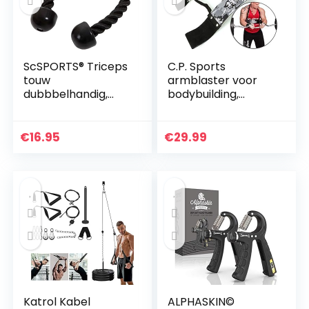
ScSPORTS® Triceps
C.P. Sports
touw
armblaster voor
dubbbelhandig,
bodybuilding,
Triceps rope, Met
krachtsport en
kunststof uiteinden,
gewichtheffen,
68 cm lang, Voor
bicepstrainer,
€
16.95
€
29.99
krachtstation en
triceps-bomber
fitness…
Katrol Kabel
ALPHASKIN©