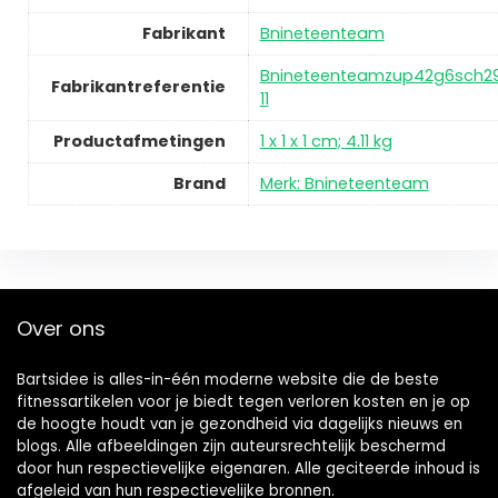
Fabrikant
Bnineteenteam
Bnineteenteamzup42g6sch29
Fabrikantreferentie
11
Productafmetingen
1 x 1 x 1 cm; 4.11 kg
Brand
Merk: Bnineteenteam
Over ons
Bartsidee is alles-in-één moderne website die de beste
fitnessartikelen voor je biedt tegen verloren kosten en je op
de hoogte houdt van je gezondheid via dagelijks nieuws en
blogs. Alle afbeeldingen zijn auteursrechtelijk beschermd
door hun respectievelijke eigenaren. Alle geciteerde inhoud is
afgeleid van hun respectievelijke bronnen.