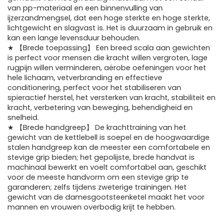
van pp-materiaal en een binnenvulling van
ijzerzandmengsel, dat een hoge sterkte en hoge sterkte,
lichtgewicht en slagvast is. Het is duurzaam in gebruik en
kan een lange levensduur behouden.
★ 【Brede toepassing】 Een breed scala aan gewichten
is perfect voor mensen die kracht willen vergroten, lage
rugpijn willen verminderen, aërobe oefeningen voor het
hele lichaam, vetverbranding en effectieve
conditionering, perfect voor het stabiliseren van
spieractief herstel, het versterken van kracht, stabiliteit en
kracht, verbetering van beweging, behendigheid en
snelheid.
★ 【Brede handgreep】 De krachttraining van het
gewicht van de kettlebell is soepel en de hoogwaardige
stalen handgreep kan de meester een comfortabele en
stevige grip bieden; het gepolijste, brede handvat is
machinaal bewerkt en voelt comfortabel aan, geschikt
voor de meeste handvorm om een ​​stevige grip te
garanderen; zelfs tijdens zweterige trainingen. Het
gewicht van de damesgootsteenketel maakt het voor
mannen en vrouwen overbodig krijt te hebben.