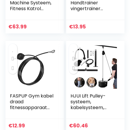
Machine Systeem,
Handtrainer
Fitness Katrol
vingertrainer
Systeem met
gripkrachttrainer |
300lbs Heavy Duty
set van 2 of 5 set |
Stalen Touw DIY
onderarmtrainer
€
63.99
€
13.95
Home Gym Triceps
vingerhalter…
Katrol Kabel…
FASPUP Gym kabel
HJUI Lift Pulley-
draad
systeem,
fitnessapparaat
kabelsysteem,
stalen kabel voor
machine doe-het-
latkabel kabel
zelf
kabel fitness home
fitnessapparaten,
€
12.99
€
60.46