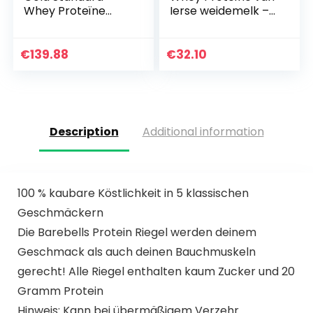
Whey Proteïne
Ierse weidemelk –
Poeder voor
Primaal (Vanille
Spieropbouw en
1kg)
Herstel met
€
139.88
€
32.10
Natuurlijk
Voorkomende
Glutamine en…
Description
Additional information
100 % kaubare Köstlichkeit in 5 klassischen
Geschmäckern
Die Barebells Protein Riegel werden deinem
Geschmack als auch deinen Bauchmuskeln
gerecht! Alle Riegel enthalten kaum Zucker und 20
Gramm Protein
Hinweis: Kann bei übermäßigem Verzehr