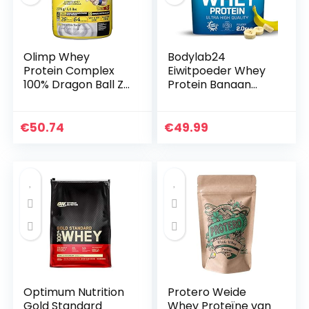
Olimp Whey
Bodylab24
Protein Complex
Eiwitpoeder Whey
100% Dragon Ball Z
Protein Banaan
Limited Edition ,
2kg, eiwitshake
Blueberry, 2270 g
voor krachttraining
Dose
en fitness, Whey
€
50.74
€
49.99
poeder kan
spieropbouw…
Optimum Nutrition
Protero Weide
Gold Standard
Whey Proteïne van