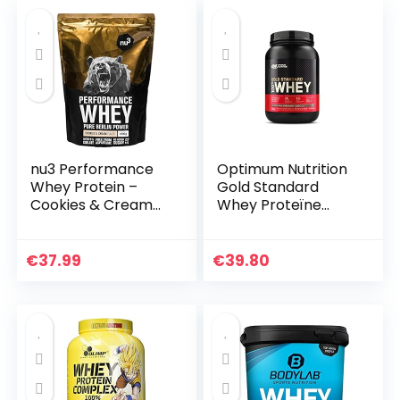
nu3 Performance
Optimum Nutrition
Whey Protein –
Gold Standard
Cookies & Cream
Whey Proteïne
Flavor 1 kg
Poeder voor
eiwitpoeder –
Spieropbouw en
eiwitpoeder met
Herstel met
€
37.99
€
39.80
goede
Natuurlijk
oplosbaarheid –
Voorkomende
22,3 g…
Glutamine en…