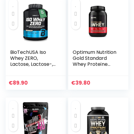
BioTechUSA Iso
Optimum Nutrition
Whey ZERO,
Gold Standard
Lactose, Lactose-,
Whey Proteïne
gluten- en suikervrij
Poeder voor
premium wei-
Spieropbouw en
eiwitisolaat, 2.27 kg,
Herstel met
€
89.90
€
39.80
Tiramisu
Natuurlijk
Voorkomende
Glutamine en…