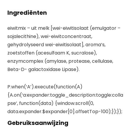
Ingrediënten
eiwitmix – uit melk [wei-eiwitisolaat (emulgator –
sojalecithine), wei-eiwitconcentraat,
gehydrolyseerd wei-eiwitisolaat], aroma’s,
zoetstoffen (acesulfaam K, sucralose),
enzymcomplex (amylase, protease, cellulase,
Beta-D- galactoxidase Lipase).
P.when(‘A’).execute(function(A)
{A.on(‘a:expander:toggle_description:toggle:colla
pse’, function(data) {window.scroll(0,
data.expander.$expander[0].offsetTop-100);});});
Gebruiksaanwijzing