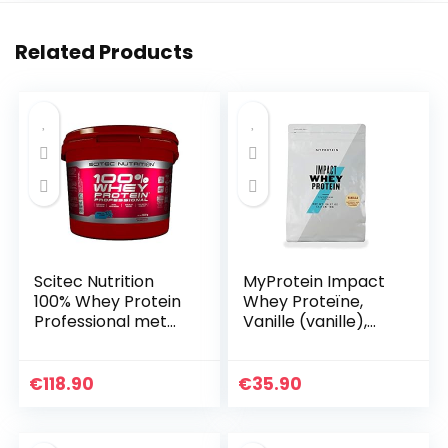
Related Products
Scitec Nutrition
MyProtein Impact
100% Whey Protein
Whey Proteïne,
Professional met
Vanille (vanille),
extra aminozuren
1.000 g
en
spijsverteringsenzy
€
118.90
€
35.90
men, glutenvrij, 5
kg…