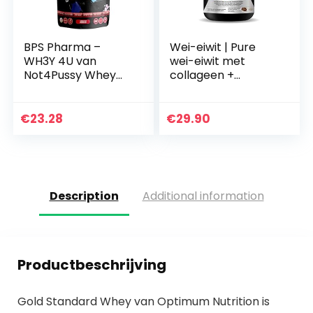
BPS Pharma –
Wei-eiwit | Pure
WH3Y 4U van
wei-eiwit met
Not4Pussy Whey
collageen +
Protein met Isolaat
magnesium |
+ 1000g (Blueberry
Versterkt en
Muffin Style)
vergroot de
€
23.28
€
29.90
spiermassa |
Beschermt spieren
en helpt…
Description
Additional information
Productbeschrijving
Gold Standard Whey van Optimum Nutrition is