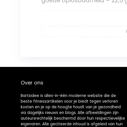
goede oplosbaarheid – 22,5 g
Over ons
Bartsidee is alles-in-één moderne website die de
beste fitnessartikelen voor je biedt tegen verloren
kosten en je op de hoogte houdt van je gezondheid
via dagelijks nieuws en blogs. Alle afbeeldingen zijn
auteursrechtelijk beschermd door hun respectievelijke
eigenaren. Alle geciteerde inhoud is afgeleid van hun