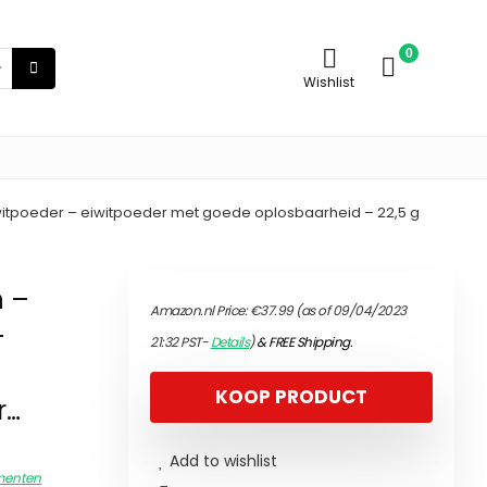
0
Wishlist
iwitpoeder – eiwitpoeder met goede oplosbaarheid – 22,5 g
n –
Amazon.nl Price:
€
37.99
(as of 09/04/2023
–
21:32 PST-
Details
)
&
FREE Shipping
.
KOOP PRODUCT
r…
Add to wishlist
menten