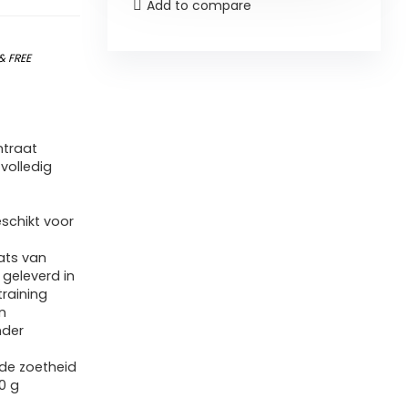
Add to compare
&
FREE
ntraat
 volledig
schikt voor
aats van
 geleverd in
training
n
nder
de zoetheid
0 g
e