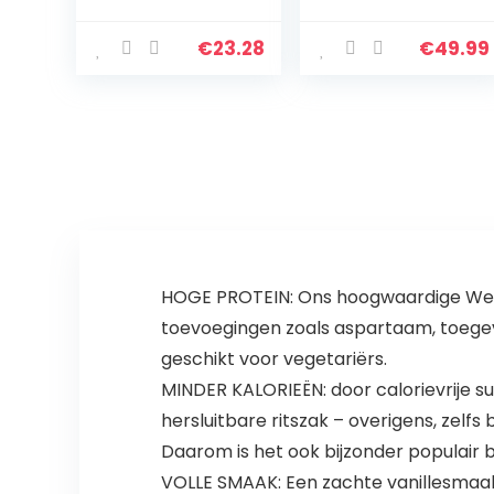
Protein met
Banaan 2kg,
Isolaat + 1000g
eiwitshake voor
(Blueberry
krachttraining
€
23.28
€
49.99
Muffin Style)
en fitness, Whey
poeder kan
spieropbouw…
HOGE PROTEIN: Ons hoogwaardige Wei-e
toevoegingen zoals aspartaam, toegev
geschikt voor vegetariërs.
MINDER KALORIEËN: door calorievrije s
hersluitbare ritszak – overigens, zelf
Daarom is het ook bijzonder populair b
VOLLE SMAAK: Een zachte vanillesmaak 