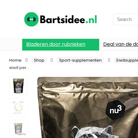
Search
for:
Bladeren door rubrieken
Deal van de d
Home
Shop
Sport-supplementen
Eiwitsupp
eiwit per…