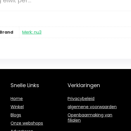
 eiwit per…
Brand
Merk: nu3
Snelle Links
Verklaringen
Home
Privacybeleid
Winkel
algemene voorwaarden
Blogs
Openbaarmaking van
filialen
Onze webshops