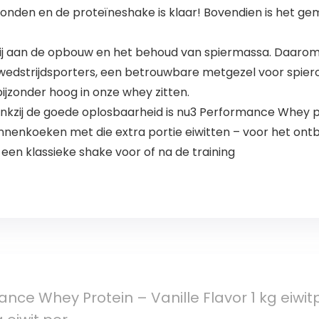
nden en de proteïneshake is klaar! Bovendien is het gem
bij aan de opbouw en het behoud van spiermassa. Daarom
wedstrijdsporters, een betrouwbare metgezel voor spiero
ijzonder hoog in onze whey zitten.
ij de goede oplosbaarheid is nu3 Performance Whey poe
nenkoeken met die extra portie eiwitten – voor het ontbij
 een klassieke shake voor of na de training
nce Whey Protein – Vanille Flavor 1 kg eiwi