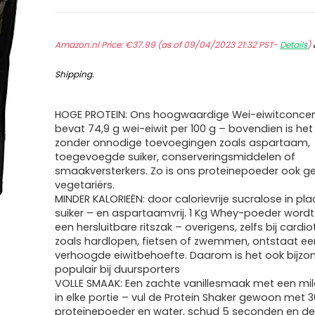
Amazon.nl Price:
€
37.99
(as of 09/04/2023 21:32 PST-
Details
)
Shipping
.
HOGE PROTEIN: Ons hoogwaardige Wei-eiwitconce
bevat 74,9 g wei-eiwit per 100 g – bovendien is het
zonder onnodige toevoegingen zoals aspartaam,
toegevoegde suiker, conserveringsmiddelen of
smaakversterkers. Zo is ons proteïnepoeder ook ge
vegetariërs.
MINDER KALORIEËN: door calorievrije sucralose in pl
suiker – en aspartaamvrij. 1 Kg Whey-poeder wordt
een hersluitbare ritszak – overigens, zelfs bij cardio
zoals hardlopen, fietsen of zwemmen, ontstaat ee
verhoogde eiwitbehoefte. Daarom is het ook bijzo
populair bij duursporters
VOLLE SMAAK: Een zachte vanillesmaak met een mil
in elke portie – vul de Protein Shaker gewoon met 3
proteïnepoeder en water, schud 5 seconden en d