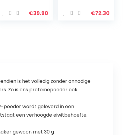
Proteïne Poeder
Standard,
voor
French Vanilla
Spieropbouw en
Crème, 5lbs
€
39.90
€
72.30
Herstel met
Natuurlijk
Voorkomende
Glutamine en…
ndien is het volledig zonder onnodige
s. Zo is ons proteïnepoeder ook
ey-poeder wordt geleverd in een
 ontstaat een verhoogde eiwitbehoefte.
Shaker gewoon met 30 g