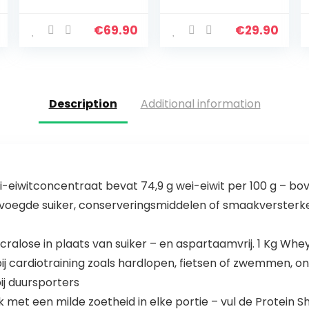
Standard,
magnesium |
Delicious
Versterkt en
Strawberry, 5lbs
vergroot de
€
69.90
€
29.90
spiermassa |
Beschermt
spieren en
helpt…
Description
Additional information
iwitconcentraat bevat 74,9 g wei-eiwit per 100 g – bove
oegde suiker, conserveringsmiddelen of smaakversterker
ucralose in plaats van suiker – en aspartaamvrij. 1 Kg Wh
s bij cardiotraining zoals hardlopen, fietsen of zwemmen,
ij duursporters
met een milde zoetheid in elke portie – vul de Protein 