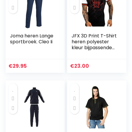
Joma heren Lange
JFX 3D Print T-Shirt
sportbroek. Cleo Ii
heren polyester
kleur bijpassende
sport korte
mouwen ronde
kraag Rose vrije tijd
€
29.95
€
23.00