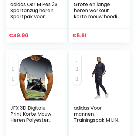
adidas Osr M Pes 3S
Grote en lange
Sportanzug heren
heren workout
Sportpak voor
korte mouw hoodie
heren.
t-shirt korte mouw
gym hoodies
hooded tops
€
49.90
€
6.91
outdoor running
fitness
JFX 3D Digitale
adidas Voor
Print Korte Mouw
mannen.
Heren Polyester
Trainingspak M LIN
Racing T-Shirt
TR TT TS
Zomer Ronde Hals