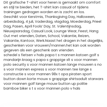
Dit grafische T-shirt voor heren is gemaakt om comfort
en stijl te bieden, het T-shirt kan casual of tijdens
trainingen gedragen worden en is zacht en los.
Geschikt voor Kerstmis, Thanksgiving Day, Halloween,
arbeidsdag, 4 juli, Vaderdag, vlagdag, Moederdag, Prieel
Dag, Pasen, April Fools’ Day, St. Valentijnsdag,
Nieuwjaarsdag, Casual Look, Lounge Wear, Feest, Hang
Out met vrienden, Daten, School, Vakantie, Reizen,
Vakantie, Kantoor, Werk.Naast het dragen in het dagelijks,
geschenken voor vrouwen/mannen.het kan ook worden
gegeven als een geschenk aan vrienden.
schedel s fietsen v hals papa t s mannen katoen golf s
mandarijn kraag s papa s grappige xlt s voor mannen
polo security s voor mannen katoen lange mouwen s no
s voor mannen express s voor mannen tee lange s
constructie s voor mannen 98x t opa piraten sport
button down korte mouw s grappige shirtsadult starwars
voor mannen golf lange mouw button up politie
bamboe biker s t s voor mannen polo v hals