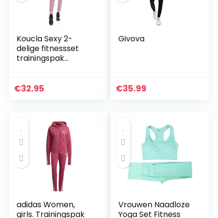
Koucla Sexy 2-
Givova
delige fitnessset
trainingspak
joggingpak broek
en crop top
€
32.95
€
35.99
adidas Women,
Vrouwen Naadloze
girls. Trainingspak
Yoga Set Fitness