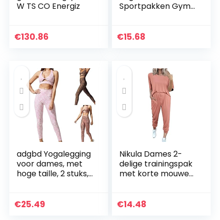
W TS CO Energiz
Sportpakken Gym
Kleding Fitness
Lange Mouw Crop
Shirts Hoge Taille
€
130.86
€
15.68
Running Leggings…
adgbd Yogalegging
Nikula Dames 2-
voor dames, met
delige trainingspak
hoge taille, 2 stuks,
met korte mouwen
met hoge taille
Loungewear Set
Plus Size Crew Neck
Sweatshirt en
€
25.49
€
14.48
trekkoord Baggy…