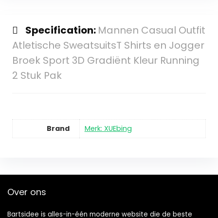
Specification:
Mannen Casual Outfit
Atletische SweatsuitsT Shirts en Jogger
Broek Sport 3D Gradiënt Kleur Running
2 Stuk Pak
Brand
Merk: XUEbing
Over ons
Bartsidee is alles-in-één moderne website die de beste