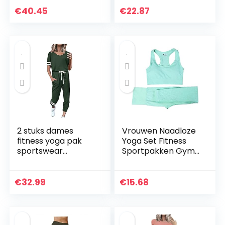
joggingpak
Workout Set
€
40.45
€
22.87
trainingspak
Racerback Sport
sportpak
BH en hoge taille…
vrijetijdspak…
2 stuks dames
Vrouwen Naadloze
fitness yoga pak
Yoga Set Fitness
sportswear
Sportpakken Gym
joggingbroek pak
Kleding Fitness
gevoerde beha
Lange Mouw Crop
gym push-up
Shirts Hoge Taille
€
32.99
€
15.68
oefening leggings
Running Leggings…
pak vrouwen
home…