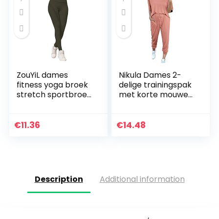
ZouYiL dames
Nikula Dames 2-
fitness yoga broek
delige trainingspak
stretch sportbroek
met korte mouwen
workout scrunch
Loungewear Set
butt lifting leggings
Plus Size Crew Neck
in volledige lengte…
Sweatshirt en
€
11.36
€
14.48
trekkoord Baggy…
Description
Additional information