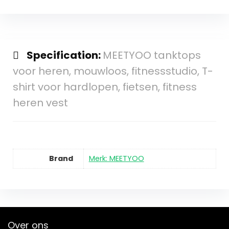
Specification:
MEETYOO tanktops
voor heren, mouwloos, fitnessstudio, T-
shirt voor hardlopen, fietsen, fitness
heren vest
Brand
Merk: MEETYOO
Over ons