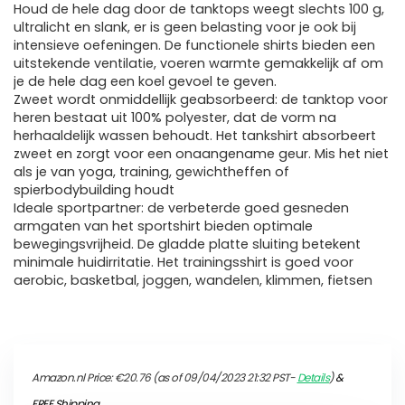
Houd de hele dag door de tanktops weegt slechts 100 g,
ultralicht en slank, er is geen belasting voor je ook bij
intensieve oefeningen. De functionele shirts bieden een
uitstekende ventilatie, voeren warmte gemakkelijk af om
je de hele dag een koel gevoel te geven.
Zweet wordt onmiddellijk geabsorbeerd: de tanktop voor
heren bestaat uit 100% polyester, dat de vorm na
herhaaldelijk wassen behoudt. Het tankshirt absorbeert
zweet en zorgt voor een onaangename geur. Mis het niet
als je van yoga, training, gewichtheffen of
spierbodybuilding houdt
Ideale sportpartner: de verbeterde goed gesneden
armgaten van het sportshirt bieden optimale
bewegingsvrijheid. De gladde platte sluiting betekent
minimale huidirritatie. Het trainingsshirt is goed voor
aerobic, basketbal, joggen, wandelen, klimmen, fietsen
Amazon.nl Price:
€
20.76
(as of 09/04/2023 21:32 PST-
Details
)
&
FREE Shipping
.