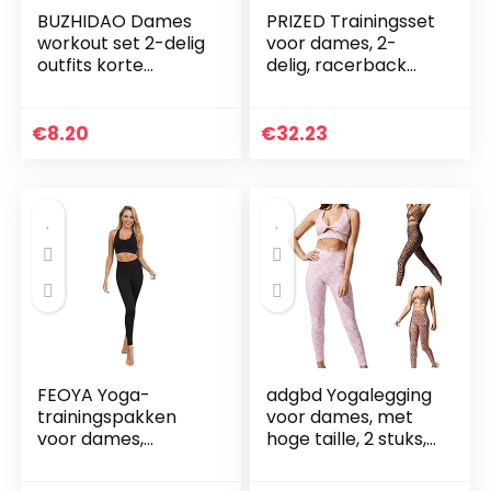
BUZHIDAO Dames
PRIZED Trainingsset
workout set 2-delig
voor dames, 2-
outfits korte
delig, racerback
mouwen naadloze
rits aan de
fitnesstop + hoge
voorkant
taille yoga shorts
sportbeha en hoge
€
8.20
€
32.23
trainingspak sets…
taille legging met
zakken yoga…
FEOYA Yoga-
adgbd Yogalegging
trainingspakken
voor dames, met
voor dames,
hoge taille, 2 stuks,
naadloze 2-delige
met hoge taille
outfits, fitness,