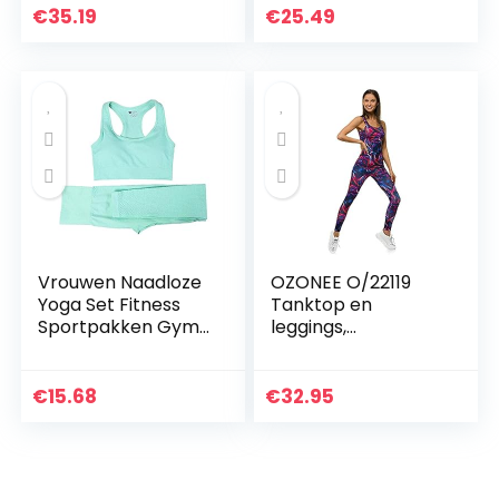
workout, sport,
€
35.19
€
25.49
beha, leggings, set,
stretch…
Vrouwen Naadloze
OZONEE O/22119
Yoga Set Fitness
Tanktop en
Sportpakken Gym
leggings,
Kleding Fitness
joggingpak,
Lange Mouw Crop
trainingspak,
Shirts Hoge Taille
sportlegging,
€
15.68
€
32.95
Running Leggings…
sportpak,
vrijetijdspak,
sportpak, huispak…