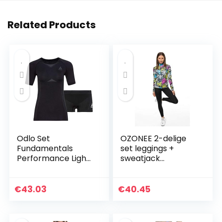
Related Products
Odlo Set
OZONEE 2-delige
Fundamentals
set leggings +
Performance Light
sweatjack
dames baselayer
joggingpak
set
sportleggings
joggingpak
€
43.03
€
40.45
trainingspak
sportpak
vrijetijdspak…