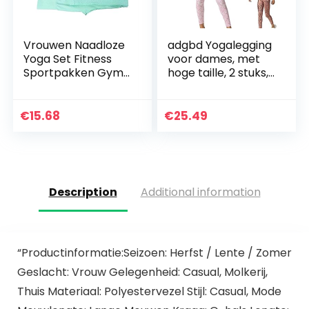
Vrouwen Naadloze
adgbd Yogalegging
Yoga Set Fitness
voor dames, met
Sportpakken Gym
hoge taille, 2 stuks,
Kleding Fitness
met hoge taille
Lange Mouw Crop
Shirts Hoge Taille
€
15.68
€
25.49
Running Leggings…
Description
Additional information
“Productinformatie:Seizoen: Herfst / Lente / Zomer
Geslacht: Vrouw Gelegenheid: Casual, Molkerij,
Thuis Materiaal: Polyestervezel Stijl: Casual, Mode