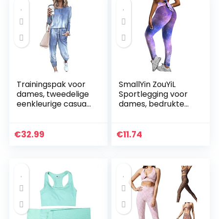
Trainingspak voor
SmallYin ZouYiL
dames, tweedelige
Sportlegging voor
eenkleurige casual
dames, bedrukte
top met lange
fitnessbroek, hoge
mouwen en
taille, sportbroek,
sportswear
gym, leggings,
€
32.99
€
11.74
sportbroek…