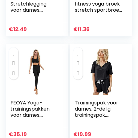
Stretchlegging
fitness yoga broek
voor dames,
stretch sportbroek
compressie,
workout scrunch
sportlegging,
butt lifting leggings
fitness, loopbroek,
in volledige lengte…
€
12.49
€
11.36
billen, yogabroek…
FEOYA Yoga-
Trainingspak voor
trainingspakken
dames, 2-delig,
voor dames,
trainingspak,
naadloze 2-delige
fitness, yogaset,
outfits, fitness,
ribbed, stretchy
workout, sport,
sportpak, top +
€
35.19
€
19.99