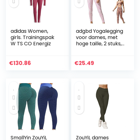
adidas Women,
adgbd Yogalegging
girls. Trainingspak
voor dames, met
W TS CO Energiz
hoge taille, 2 stuks,
met hoge taille
€
130.86
€
25.49
SmallYin ZouYiL
ZouYiL dames