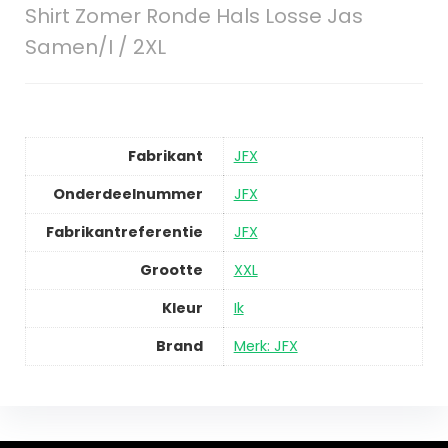
Shirt Zomer Ronde Hals Losse Jas
Samen/I / 2XL
Fabrikant
JFX
Onderdeelnummer
JFX
Fabrikantreferentie
JFX
Grootte
XXL
Kleur
Ik
Brand
Merk: JFX