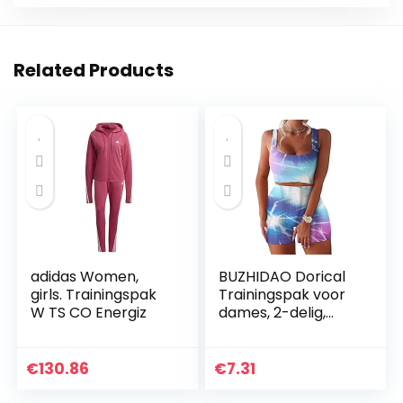
Related Products
adidas Women,
BUZHIDAO Dorical
girls. Trainingspak
Trainingspak voor
W TS CO Energiz
dames, 2-delig,
met ribbels,
stretchy sportpak,
top + hoge taille,
€
130.86
€
7.31
yogashorts…