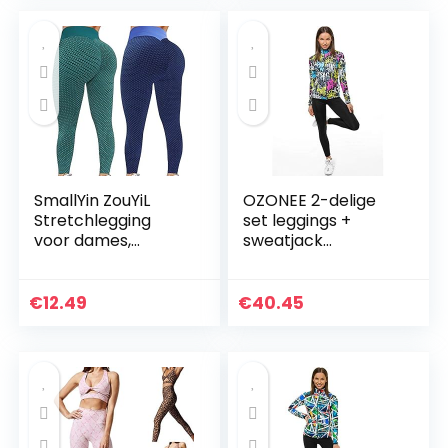
SmallYin ZouYiL
OZONEE 2-delige
Stretchlegging
set leggings +
voor dames,
sweatjack
compressie,
joggingpak
sportlegging,
sportleggings
fitness, loopbroek,
joggingpak
€
12.49
€
40.45
billen, yogabroek…
trainingspak
sportpak
vrijetijdspak…