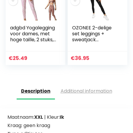
adgbd Yogalegging
OZONEE 2-delige
voor dames, met
set leggings +
hoge taille, 2 stuks,
sweatjack
met hoge taille
joggingpak
sportleggings
joggingpak
€
25.49
€
36.95
trainingspak
sportpak
vrijetijdspak…
Description
Additional information
Maatnaam:
XXL
| Kleur:
Ik
Kraag: geen kraag