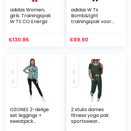
adidas Women,
adidas W Ts
girls. Trainingspak
Bomb&tght
W TS CO Energiz
trainingspak voor
dames
€
130.86
€
69.90
OZONEE 2-delige
2 stuks dames
set leggings +
fitness yoga pak
sweatjack
sportswear
joggingpak
joggingbroek pak