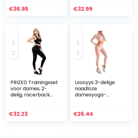
sportleggings
gevoerde beha
joggingpak
gym push-up
€
36.95
€
32.99
trainingspak
oefening leggings
sportpak
pak vrouwen
vrijetijdspak…
home…
PRIZED Trainingsset
Lsooyys 3-delige
voor dames, 2-
naadloze
delig, racerback
damesyoga-
rits aan de
kleding,
voorkant
trainingskleding,
sportbeha en hoge
zacht, comfortabel
€
32.23
€
26.44
taille legging met
en sneldrogend,
zakken yoga…
fitnesskleding…