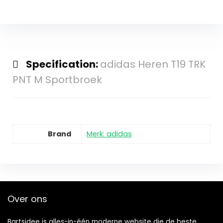
Specification:
adidas Heren T19 TRK
PNT M Sportbroek
Brand
Merk: adidas
Over ons
Bartsidee is alles-in-één moderne website die de beste