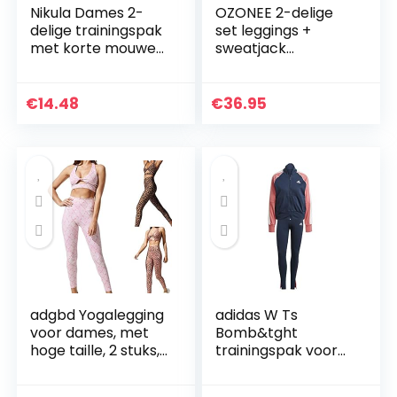
Nikula Dames 2-
OZONEE 2-delige
delige trainingspak
set leggings +
met korte mouwen
sweatjack
Loungewear Set
joggingpak
Plus Size Crew Neck
sportleggings
Sweatshirt en
joggingpak
€
14.48
€
36.95
trekkoord Baggy…
trainingspak
sportpak
vrijetijdspak…
adgbd Yogalegging
adidas W Ts
voor dames, met
Bomb&tght
hoge taille, 2 stuks,
trainingspak voor
met hoge taille
dames