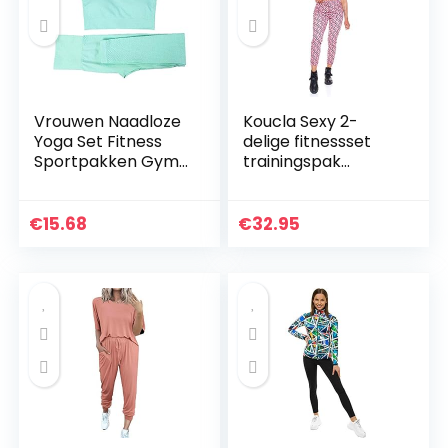
Vrouwen Naadloze
Koucla Sexy 2-
Yoga Set Fitness
delige fitnessset
Sportpakken Gym
trainingspak
Kleding Fitness
joggingpak broek
Lange Mouw Crop
en crop top
Shirts Hoge Taille
€
15.68
€
32.95
Running Leggings…