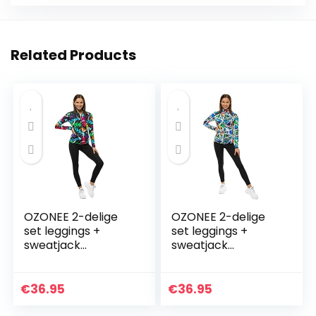
Related Products
OZONEE 2-delige
OZONEE 2-delige
set leggings +
set leggings +
sweatjack
sweatjack
joggingpak
joggingpak
sportleggings
sportleggings
joggingpak
joggingpak
€
36.95
€
36.95
trainingspak
trainingspak
sportpak
sportpak