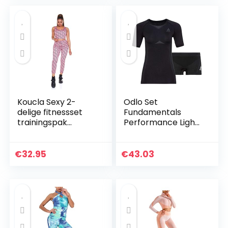
vrijetijdspak…
vrijetijdspak…
Koucla Sexy 2-
Odlo Set
delige fitnessset
Fundamentals
trainingspak
Performance Light
joggingpak broek
dames baselayer
en crop top
set
€
32.95
€
43.03