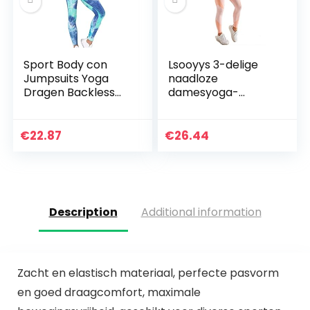
Sport Body con
Lsooyys 3-delige
Jumpsuits Yoga
naadloze
Dragen Backless
damesyoga-
Fitness
kleding,
Trainingspak
trainingskleding,
Workout Set
zacht, comfortabel
€
22.87
€
26.44
Racerback Sport
en sneldrogend,
BH en hoge taille…
fitnesskleding…
Description
Additional information
Zacht en elastisch materiaal, perfecte pasvorm
en goed draagcomfort, maximale