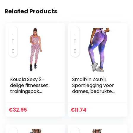
Related Products
Koucla Sexy 2-
SmallYin ZouYiL
delige fitnessset
Sportlegging voor
trainingspak
dames, bedrukte
joggingpak broek
fitnessbroek, hoge
en crop top
taille, sportbroek,
gym, leggings,
€
32.95
€
11.74
sportbroek…