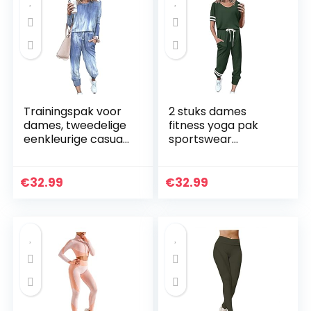
Trainingspak voor
2 stuks dames
dames, tweedelige
fitness yoga pak
eenkleurige casual
sportswear
top met lange
joggingbroek pak
mouwen en
gevoerde beha
sportswear
gym push-up
€
32.99
€
32.99
oefening leggings
pak vrouwen
home…