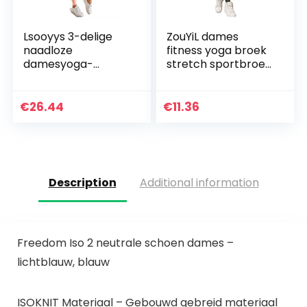
Lsooyys 3-delige
ZouYiL dames
naadloze
fitness yoga broek
damesyoga-
stretch sportbroek
kleding,
workout scrunch
trainingskleding,
butt lifting leggings
zacht, comfortabel
in volledige lengte…
€
26.44
€
11.36
en sneldrogend,
fitnesskleding…
Description
Additional information
Freedom Iso 2 neutrale schoen dames –
lichtblauw, blauw
ISOKNIT Materiaal – Gebouwd gebreid materiaal