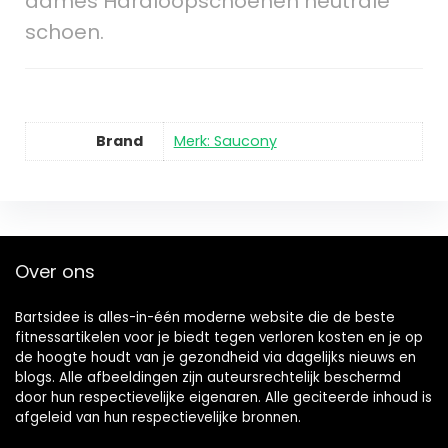
dames Hardloopschoenen neutrale
schoen.
Brand
Merk: Saucony
Over ons
Bartsidee is alles-in-één moderne website die de beste
fitnessartikelen voor je biedt tegen verloren kosten en je op
de hoogte houdt van je gezondheid via dagelijks nieuws en
blogs. Alle afbeeldingen zijn auteursrechtelijk beschermd
door hun respectievelijke eigenaren. Alle geciteerde inhoud is
afgeleid van hun respectievelijke bronnen.