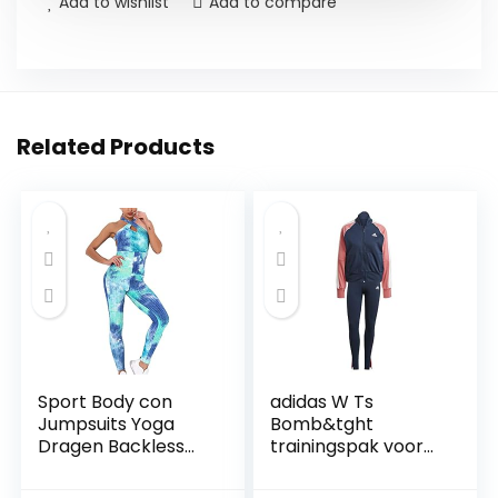
Add to wishlist
Add to compare
Related Products
Sport Body con
adidas W Ts
Jumpsuits Yoga
Bomb&tght
Dragen Backless
trainingspak voor
Fitness
dames
Trainingspak