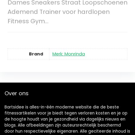
Dames Sneakers Straat Loopschoenen
Ademend Trainer voor hardlopen
Fitness Gym…
Brand
Merk: Monrinda
Over ons
Bartsidee is alles-in-één moderne website die de beste
fitnessartikelen voor je biedt tegen verloren kosten en je op
de hoogte houdt van je gezondheid via dagelijks nieuws en
blogs. Alle afbeeldingen zijn auteursrechtelijk beschermd
door hun respectievelijke eigenaren. Alle geciteerde inhoud is