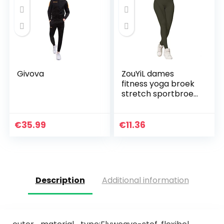
Givova
ZouYiL dames
fitness yoga broek
stretch sportbroek
workout scrunch
butt lifting leggings
in volledige lengte…
€
35.99
€
11.36
Description
Additional information