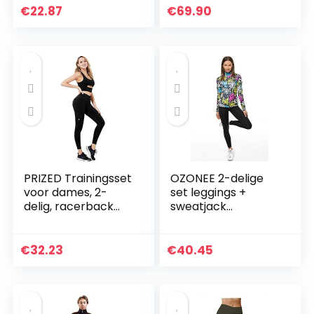
Workout Set
€
22.87
€
69.90
Racerback Sport
BH en hoge taille…
PRIZED Trainingsset
OZONEE 2-delige
voor dames, 2-
set leggings +
delig, racerback
sweatjack
rits aan de
joggingpak
voorkant
sportleggings
sportbeha en hoge
joggingpak
€
32.23
€
40.45
taille legging met
trainingspak
zakken yoga…
sportpak
vrijetijdspak…