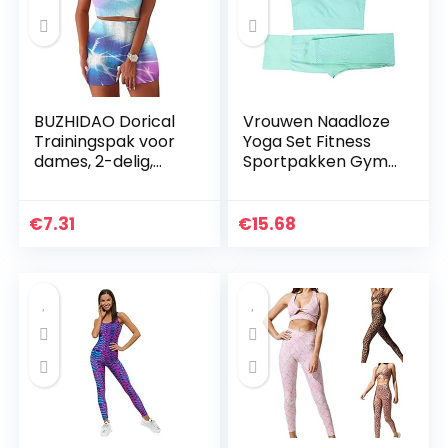
BUZHIDAO Dorical
Vrouwen Naadloze
Trainingspak voor
Yoga Set Fitness
dames, 2-delig,
Sportpakken Gym
met ribbels,
Kleding Fitness
stretchy sportpak,
Lange Mouw Crop
top + hoge taille,
Shirts Hoge Taille
€
7.31
€
15.68
yogashorts…
Running Leggings…