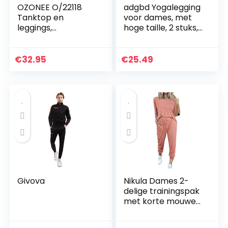
OZONEE O/22118
adgbd Yogalegging
Tanktop en
voor dames, met
leggings,
hoge taille, 2 stuks,
joggingpak,
met hoge taille
trainingspak,
sportlegging,
€
32.95
€
25.49
sportpak,
vrijetijdspak,
sportpak, huispak…
Givova
Nikula Dames 2-
delige trainingspak
met korte mouwen
Loungewear Set
Plus Size Crew Neck