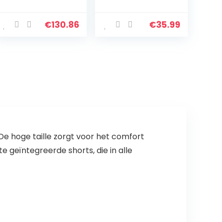
TS CO Energiz
€
130.86
€
35.99
e hoge taille zorgt voor het comfort
e geïntegreerde shorts, die in alle