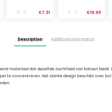
voor dames, 2-
trainingspak,
delig, met
fitness, yogaset,
ribbels, stretchy
ribbed, stretchy
€
7.31
€
19.99
sportpak, top +
sportpak, top +
hoge taille,
leggings…
yogashorts…
Description
Additional information
nd materiaal dat dezelfde zachtheid van katoen biedt. D
spel te concentreren. Het slanke design beschikt over kort
eden.