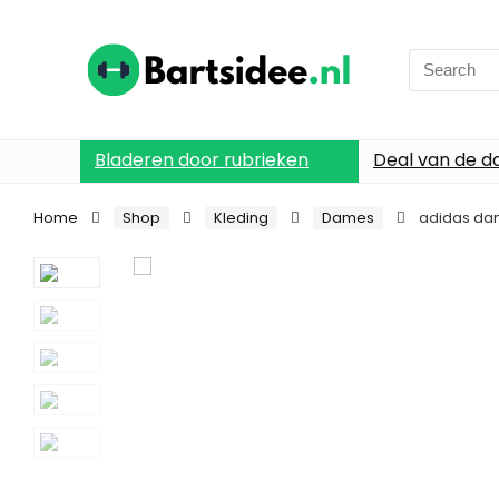
Search
for:
Bladeren door rubrieken
Deal van de d
Home
Shop
Kleding
Dames
adidas dam