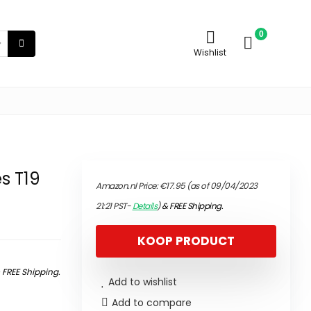
0
Wishlist
s T19
Amazon.nl Price:
€
17.95
(as of 09/04/2023
21:21 PST-
Details
)
&
FREE Shipping
.
KOOP PRODUCT
&
FREE Shipping
.
Add to wishlist
Add to compare