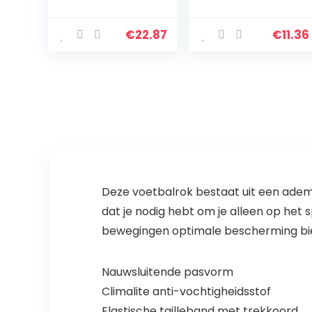
Fitness
sportbroek
Trainingspak
workout scrunch
Workout Set
butt lifting
€
22.87
€
11.36
Racerback Sport
leggings in
BH en hoge
volledige
taille…
lengte…
Deze voetbalrok bestaat uit een ademe
dat je nodig hebt om je alleen op het 
bewegingen optimale bescherming bi
Nauwsluitende pasvorm
Climalite anti-vochtigheidsstof
Elastische tailleband met trekkoord