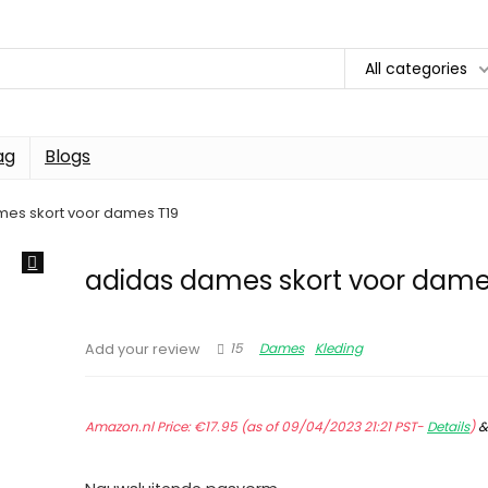
All categories
ag
Blogs
es skort voor dames T19
adidas dames skort voor dame
15
Dames
Kleding
Add your review
Amazon.nl Price:
€
17.95
(as of 09/04/2023 21:21 PST-
Details
)