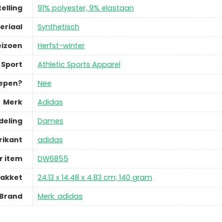
elling
91% polyester, 9% elastaan
eriaal
Synthetisch
eizoen
Herfst-winter
Sport
Athletic Sports Apparel
repen?
Nee
Merk
Adidas
deling
Dames
rikant
adidas
 item
DW6855
pakket
24.13 x 14.48 x 4.83 cm; 140 gram
Brand
Merk: adidas