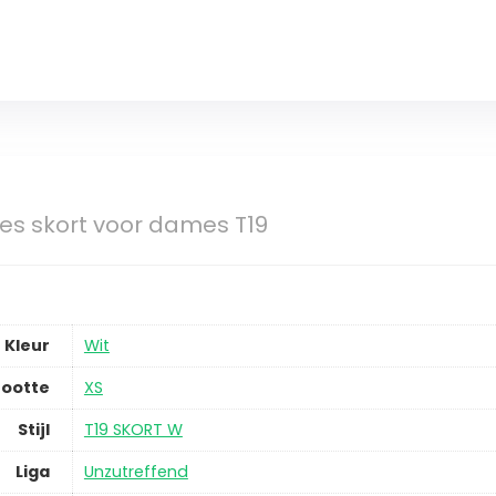
s skort voor dames T19
Kleur
Wit
ootte
XS
Stijl
T19 SKORT W
Liga
Unzutreffend