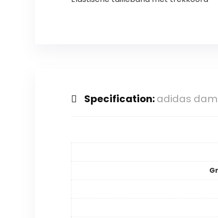
Specification:
adidas dame
Gr