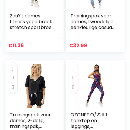
ZouYiL dames
Trainingspak voor
fitness yoga broek
dames, tweedelige
stretch sportbroek
eenkleurige casual
workout scrunch
top met lange
butt lifting leggings
mouwen en
in volledige lengte…
sportswear
€
11.36
€
32.99
Trainingspak voor
OZONEE O/22119
dames, 2-delig,
Tanktop en
trainingspak,
leggings,