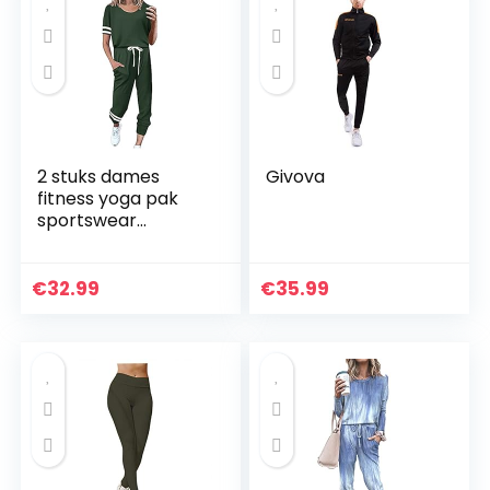
2 stuks dames
Givova
fitness yoga pak
sportswear
joggingbroek pak
gevoerde beha
gym push-up
€
32.99
€
35.99
oefening leggings
pak vrouwen
home…