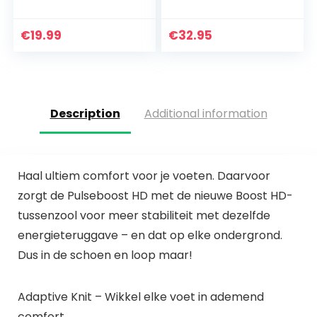
fitness, yogaset,
joggingpak,
ribbed, stretchy
trainingspak,
sportpak, top +
sportlegging,
€
19.99
€
32.95
leggings…
sportpak,
vrijetijdspak,
sportpak, huispak…
Description
Additional information
Haal ultiem comfort voor je voeten. Daarvoor
zorgt de Pulseboost HD met de nieuwe Boost HD-
tussenzool voor meer stabiliteit met dezelfde
energieteruggave – en dat op elke ondergrond.
Dus in de schoen en loop maar!
Adaptive Knit – Wikkel elke voet in ademend
comfort.