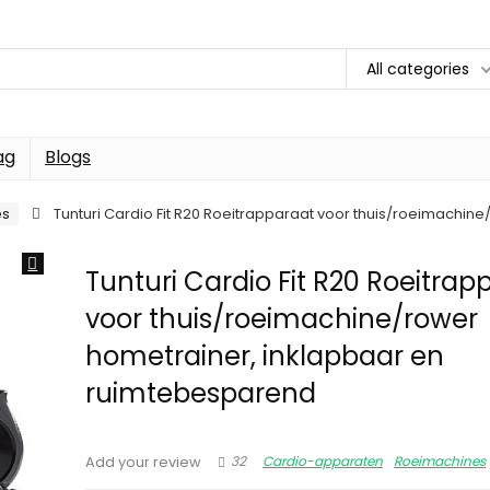
All categories
ag
Blogs
es
Tunturi Cardio Fit R20 Roeitrapparaat voor thuis/roeimachi
Tunturi Cardio Fit R20 Roeitrap
voor thuis/roeimachine/rower
hometrainer, inklapbaar en
ruimtebesparend
32
Cardio-apparaten
Roeimachines
Add your review