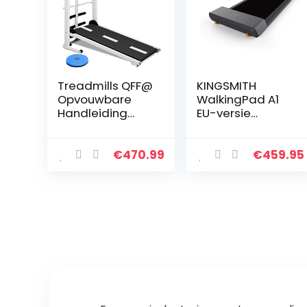
Treadmills QFF@
KINGSMITH
Opvouwbare
WalkingPad A1
Handleiding
EU-versie
Wandelen
Folding
Verstelbare
Treadmill
Hoogte Helling
Foldable for
€
470.99
€
459.95
Niet
Under Desk
Gemotoriseerde
Fitness
Mini Fitness
Apparatuur
Wandelen…
Ergonomische
Working…