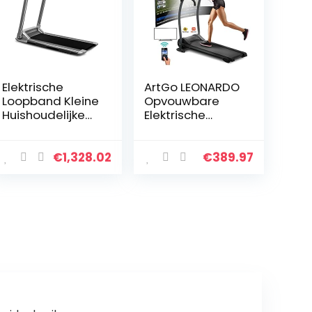
Elektrische
ArtGo LEONARDO
Loopband Kleine
Opvouwbare
Huishoudelijke
Elektrische
Type Loopband
Loopband, 12
Multifunctionele
km/u, 1 PK (3,0 PK
Loopband Ultra-
Piek) 12
€
1,328.02
€
389.97
stil
Programma’s,
Schokabsorbere
Cardiosensor,
nde Folding…
Kinomap-App
en…