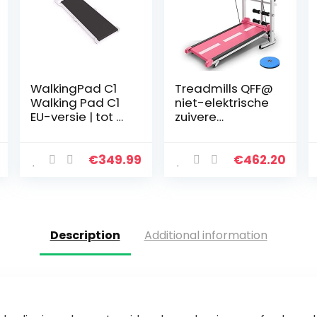
WalkingPad C1
Treadmills QFF@
Walking Pad C1
niet-elektrische
EU-versie | tot 6
zuivere
km/u | tot 100 kg
mechanische
| 749 W |
vier in een
loopband
multifunctionele
€
349.99
€
462.20
Treadmill
mini
inklapbaar plat
opvouwbare
elektrisch…
fitness
loopmachine…
Description
Additional information