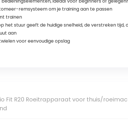
bedieningselementen, ideaal voor beginners of gelegen
stomeer-remsysteem om je training aan te passen
nt trainen
p het stuur geeft de huidige snelheid, de verstreken tijd
nuut aan
wielen voor eenvoudige opslag
io Fit R20 Roeitrapparaat voor thuis/roeima
end