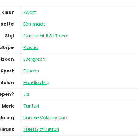
Kleur
Zwart
ootte
Eén maat
Stijl
Cardio Fit R20 Rower
altype
Plastic
eizoen
Evergreen
Sport
Fitness
delen
Handleiding
repen?
Ja
Merk
Tunturi
deling
Unisex-Volwassene
rikant
TUNT5|#Tunturi