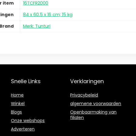
 item
16TCFR2000
ingen
84 x 60.5 x 16 cm; 15 kg
Brand
Merk: Tunturi
Snelle Links
Verklaringen
Home
Privacybeleid
Winkel
algemene voorwaarden
Blogs
Openbaarmaking van
filialen
Onze webshops
Adverteren