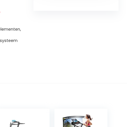
)
elementen,
msysteem