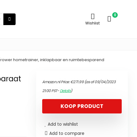
0
Wishlist
ne/rower hometrainer, inklapbaar en ruimtebesparend
paraat
Amazon.nl Price:
€
271.99
(as of 09/04/2023
21:00 PST-
Details
)
KOOP PRODUCT
Add to wishlist
Add to compare