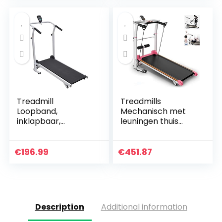
Workout
display, 12
programma…
Treadmill
Treadmills
Loopband,
Mechanisch met
inklapbaar,
leuningen thuis
opvouwbaar
wandelmachine
fitnessapparaat,
indoor
sport, trapmolen,
sportuitrusting
€
196.99
€
451.87
hometrainer met
fitnessapparatuur
display,
opvouwbare…
sportapparaat…
Description
Additional information