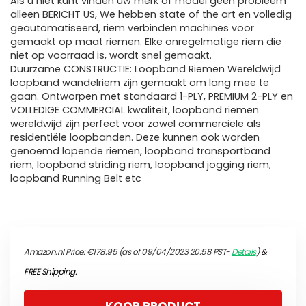
Als u niet kunt vinden uw merk of model geen probleem
alleen BERICHT US, We hebben state of the art en volledig
geautomatiseerd, riem verbinden machines voor
gemaakt op maat riemen. Elke onregelmatige riem die
niet op voorraad is, wordt snel gemaakt.
Duurzame CONSTRUCTIE: Loopband Riemen Wereldwijd
loopband wandelriem zijn gemaakt om lang mee te
gaan. Ontworpen met standaard 1-PLY, PREMIUM 2-PLY en
VOLLEDIGE COMMERCIAL kwaliteit, loopband riemen
wereldwijd zijn perfect voor zowel commerciële als
residentiële loopbanden. Deze kunnen ook worden
genoemd lopende riemen, loopband transportband
riem, loopband striding riem, loopband jogging riem,
loopband Running Belt etc
Amazon.nl Price:
€
178.95
(as of 09/04/2023 20:58 PST-
Details
)
&
FREE Shipping
.