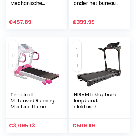
Mechanische
onder het bureau
Opvouwbare
Werkende
Wandelmachine
loopbanden voor
Thuis Fitness
hardlopen, Led-
€
457.89
€
399.99
Apparatuur Sport
loopband voor
Apparatuur
thuis Hardlopen
Aerobic…
Machine met…
Treadmill
HIRAM Inklapbare
Motorised Running
loopband,
Machine Home
elektrisch
Fitness Gym Indoor
fitnessapparaat,
Use Folding
hometrainer,
Treadmill Machine
speedrunner met
€
3,095.13
€
509.99
Electric Fitness
app-besturing,