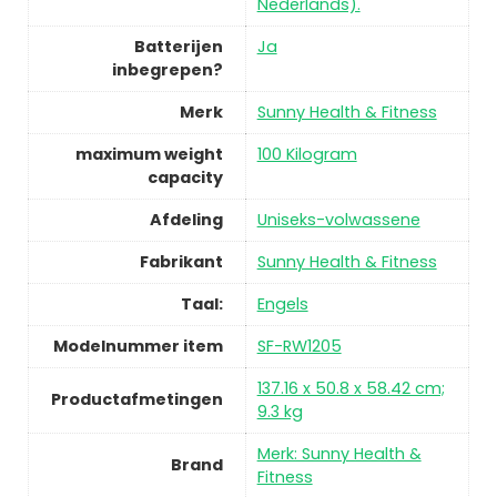
Nederlands).
Batterijen
Ja
inbegrepen?
Merk
Sunny Health & Fitness
maximum weight
100 Kilogram
capacity
Afdeling
Uniseks-volwassene
Fabrikant
Sunny Health & Fitness
Taal:
Engels
Modelnummer item
SF-RW1205
137.16 x 50.8 x 58.42 cm;
Productafmetingen
9.3 kg
Merk: Sunny Health &
Brand
Fitness