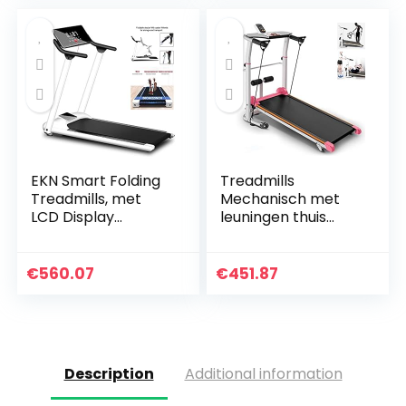
Wandelmachine…
EKN Smart Folding
Treadmills
Treadmills, met
Mechanisch met
LCD Display
leuningen thuis
Running Machine,
wandelmachine
Bluetooth Speaker,
indoor
met
sportuitrusting
€
560.07
€
451.87
Apparaathouder,
fitnessapparatuur
Schokabsorptie
opvouwbare…
en…
Description
Additional information