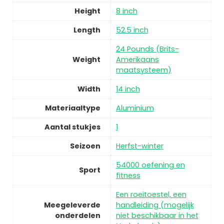
Height
8 inch
Length
52.5 inch
24 Pounds (Brits-
Weight
Amerikaans
maatsysteem)
Width
14 inch
Materiaaltype
Aluminium
Aantal stukjes
1
Seizoen
Herfst-winter
54000 oefening en
Sport
fitness
Een roeitoestel, een
Meegeleverde
handleiding (mogelijk
onderdelen
niet beschikbaar in het