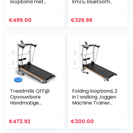
loopband met
km/u, bluetooth
motor van 1400 W,
treadmill met 12
2 sportmodi van 1
programma’s,
km/h tot 15 km/u,
loopvlak, 100 x 36
€
499.00
€
329.99
plat slank
cm, hometrainer…
apparaat met…
Treadmills QFF@
Folding loopband, 2
Opvouwbare
in 1 walking Joggen
Handmatige
Machine Trainer
Wandelen
Apparatuur for
Verstelbare
Home Gym, 1.75HP
Hoogte Helling Niet
met
€
473.92
€
300.00
Gemotoriseerde
afstandsbediening
Mini Fitness
Speaker…