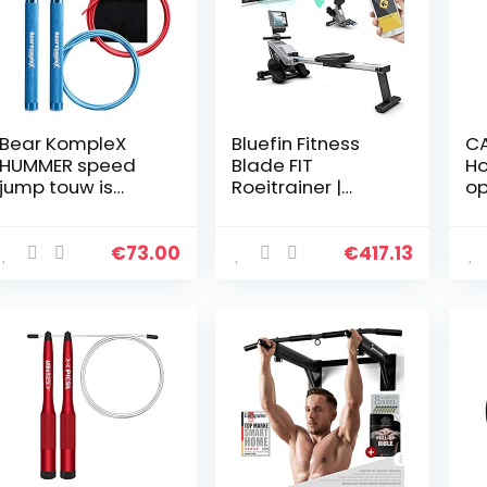
Bear KompleX
Bluefin Fitness
CA
HUMMER speed
Blade FIT
Ho
jump touw is
Roeitrainer |
op
geweldig voor
Compatibel met
31
Crossfit, Double
Kinomap | Home
vl
unders, boksen,
Gym Roeitrainers
kg
€
73.00
€
417.13
fitness en
| Opklapbaar en
m
conditioning…
Makkelijk Op Te…
ha
bi