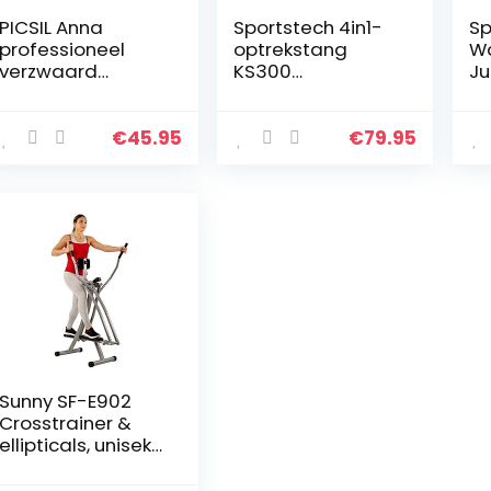
PICSIL Anna
Sportstech 4in1-
Sp
professioneel
optrekstang
W
verzwaard
KS300
Ju
springtouw,
wandmontage, 3
vo
springtouw voor
ophangringen
fi
double-unders,
voor TRX en
ve
€
45.95
€
79.95
cross-training,
bokszak, 6
vo
boksen, fitness…
antislipgrepen,
wo
extreem
sp
stabielg…
Sunny SF-E902
Crosstrainer &
ellipticals, uniseks,
volwassenen,
zwart,