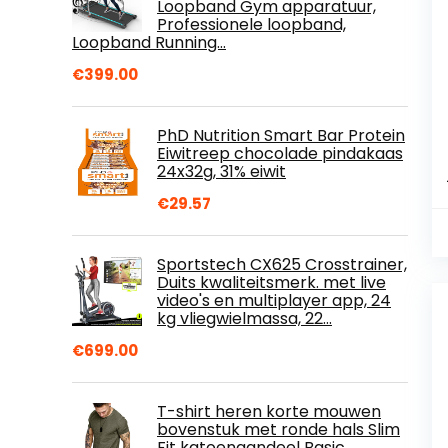
Loopband Gym apparatuur,
Professionele loopband,
Loopband Running…
€
399.00
PhD Nutrition Smart Bar Protein
Eiwitreep chocolade pindakaas
24x32g, 31% eiwit
€
29.57
Sportstech CX625 Crosstrainer,
Duits kwaliteitsmerk. met live
video's en multiplayer app, 24
kg vliegwielmassa, 22…
€
699.00
T-shirt heren korte mouwen
bovenstuk met ronde hals Slim
Fit katoenaandeel Basic