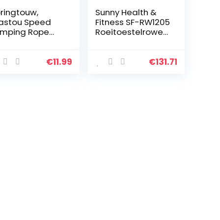
ringtouw,
Sunny Health &
astou Speed
Fitness SF-RW1205
mping Rope
Roeitoestelrower
or training
met 12-traps
tnessoefening,
aanpasbare
rstelbare
hydraulische
€
11.99
€
131.71
lwassenen
weerstand,
rkout
digitale monitor
ringtouw voor…
en…