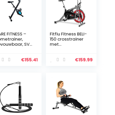
RE FITNESS –
Fitfiu Fitness BELI-
metrainer,
150 crosstrainer
vouwbaar, SV-
met
6-7 functies –
luchtweerstand,
iegwielmassa 4
verstelbaar zadel
 –
en
€
155.41
€
159.99
agneetrem –
multifunctioneel
rtslagmeter –
lcd-display…
king…