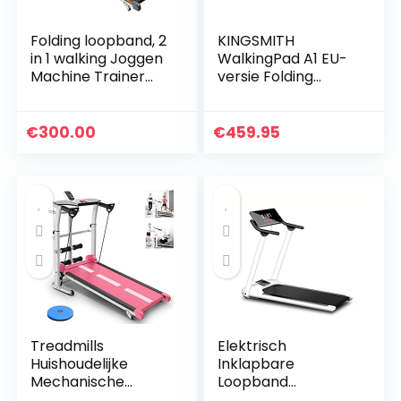
Folding loopband, 2
KINGSMITH
in 1 walking Joggen
WalkingPad A1 EU-
Machine Trainer
versie Folding
Apparatuur for
Treadmill Foldable
Home Gym, 1.75HP
for Under Desk
met
Fitness Apparatuur
€
300.00
€
459.95
afstandsbediening
Ergonomische
Speaker…
Working…
Treadmills
Elektrisch
Huishoudelijke
Inklapbare
Mechanische
Loopband
Opvouwbare
Draagbare