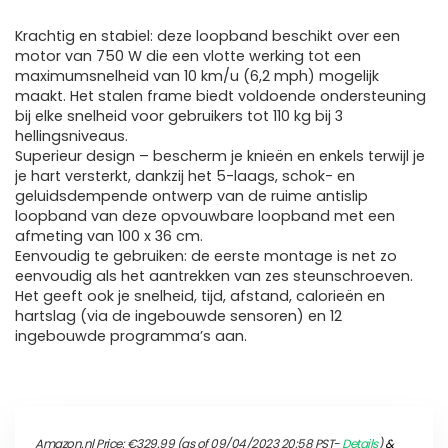
Krachtig en stabiel: deze loopband beschikt over een
motor van 750 W die een vlotte werking tot een
maximumsnelheid van 10 km/u (6,2 mph) mogelijk
maakt. Het stalen frame biedt voldoende ondersteuning
bij elke snelheid voor gebruikers tot 110 kg bij 3
hellingsniveaus.
Superieur design – bescherm je knieën en enkels terwijl je
je hart versterkt, dankzij het 5-laags, schok- en
geluidsdempende ontwerp van de ruime antislip
loopband van deze opvouwbare loopband met een
afmeting van 100 x 36 cm.
Eenvoudig te gebruiken: de eerste montage is net zo
eenvoudig als het aantrekken van zes steunschroeven.
Het geeft ook je snelheid, tijd, afstand, calorieën en
hartslag (via de ingebouwde sensoren) en 12
ingebouwde programma’s aan.
Amazon.nl Price:
€
329.99
(as of 09/04/2023 20:58 PST-
Details
)
&