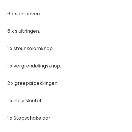
6 x schroeven.
6 x sluitringen.
1 x steunkolomknop.
1 x vergrendelingsknop.
2 x greepafdekkingen.
1 x inbussleutel.
1 x Stopschakelaar