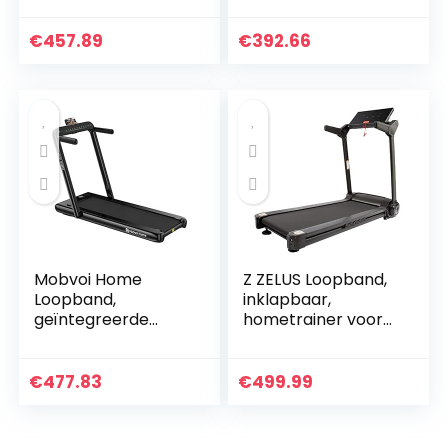
Wandelmachine
Huishoudelijke Stille
Thuis Fitness
Elektrische
€
457.89
€
392.66
Apparatuur Sport
Mechanische
Apparatuur
Loopband Met
Aerobic…
LCD-display
Indoor…
Mobvoi Home
Z ZELUS Loopband,
Loopband,
inklapbaar,
geïntegreerde
hometrainer voor
bluetooth-
looptraining met
luidspreker,
app-bediening, 12
afstandsbediening,
programma’s
€
477.83
€
499.99
wandel- en
loopband, voor…